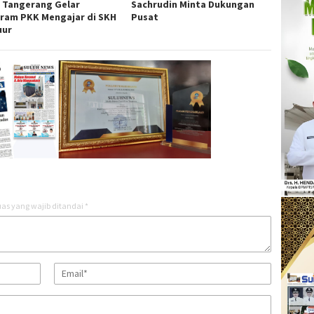
 Tangerang Gelar
Sachrudin Minta Dukungan
ram PKK Mengajar di SKH
Pusat
uur
as yang wajib ditandai
*