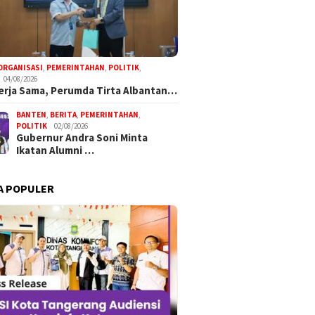
ORGANISASI
,
PEMERINTAHAN
,
POLITIK
,
04/08/2026
Kerja Sama, Perumda Tirta Albantan…
BANTEN
,
BERITA
,
PEMERINTAHAN
,
POLITIK
02/08/2026
Gubernur Andra Soni Minta
Ikatan Alumni …
A POPULER