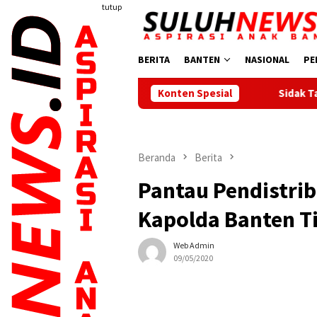
Loncat
tutup
ke
konten
BERITA
BANTEN
NASIONAL
PE
Konten Spesial
Sidak Tambang di Bojonegara 
Beranda
Berita
Pantau Pendistrib
Kapolda Banten 
Web Admin
09/05/2020