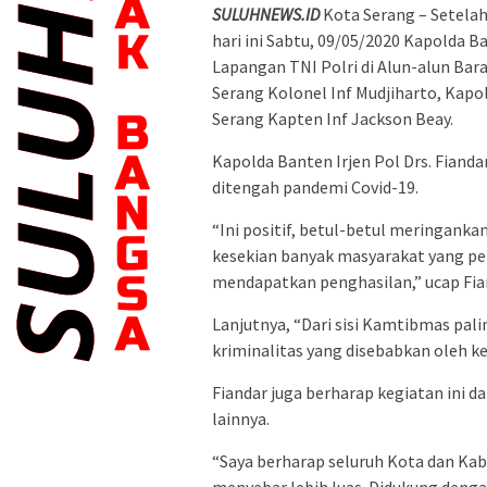
SULUHNEWS.ID
Kota Serang – Setelah
hari ini Sabtu, 09/05/2020 Kapolda 
Lapangan TNI Polri di Alun-alun Bar
Serang Kolonel Inf Mudjiharto, Kap
Serang Kapten Inf Jackson Beay.
Kapolda Banten Irjen Pol Drs. Fiand
ditengah pandemi Covid-19.
“Ini positif, betul-betul meringank
kesekian banyak masyarakat yang pe
mendapatkan penghasilan,” ucap Fia
Lanjutnya, “Dari sisi Kamtibmas pal
kriminalitas yang disebabkan oleh k
Fiandar juga berharap kegiatan ini 
lainnya.
“Saya berharap seluruh Kota dan Ka
menyebar lebih luas. Didukung deng