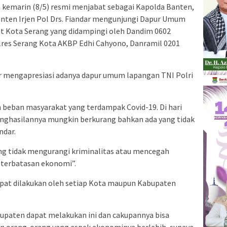
 kemarin (8/5) resmi menjabat sebagai Kapolda Banten,
Banten Irjen Pol Drs. Fiandar mengunjungi Dapur Umum
at Kota Serang yang didampingi oleh Dandim 0602
olres Serang Kota AKBP Edhi Cahyono, Danramil 0201
ar mengapresiasi adanya dapur umum lapangan TNI Polri
an beban masyarakat yang terdampak Covid-19. Di hari
nghasilannya mungkin berkurang bahkan ada yang tidak
ndar.
ing tidak mengurangi kriminalitas atau mencegah
eterbatasan ekonomi”.
dapat dilakukan oleh setiap Kota maupun Kabupaten
bupaten dapat melakukan ini dan cakupannya bisa
an orang-orang yang aspek ekonominya berlebih, supaya