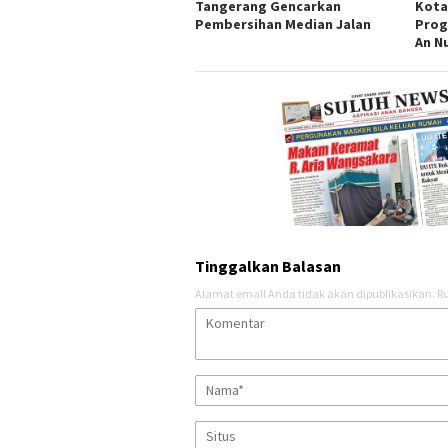
Tangerang Gencarkan
Kota
Pembersihan Median Jalan
Prog
An N
Tinggalkan Balasan
Alamat email Anda tidak akan dipublikasikan.
Ru