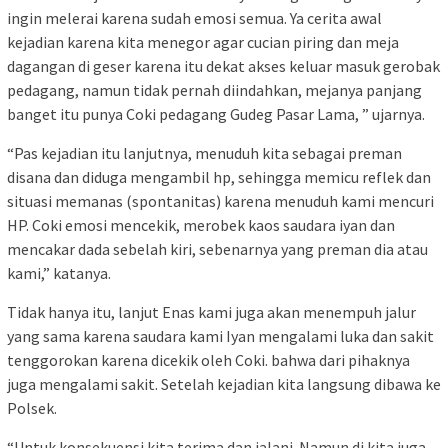
ingin melerai karena sudah emosi semua. Ya cerita awal
kejadian karena kita menegor agar cucian piring dan meja
dagangan di geser karena itu dekat akses keluar masuk gerobak
pedagang, namun tidak pernah diindahkan, mejanya panjang
banget itu punya Coki pedagang Gudeg Pasar Lama, ” ujarnya.
“Pas kejadian itu lanjutnya, menuduh kita sebagai preman
disana dan diduga mengambil hp, sehingga memicu reflek dan
situasi memanas (spontanitas) karena menuduh kami mencuri
HP. Coki emosi mencekik, merobek kaos saudara iyan dan
mencakar dada sebelah kiri, sebenarnya yang preman dia atau
kami,” katanya.
Tidak hanya itu, lanjut Enas kami juga akan menempuh jalur
yang sama karena saudara kami Iyan mengalami luka dan sakit
tenggorokan karena dicekik oleh Coki. bahwa dari pihaknya
juga mengalami sakit. Setelah kejadian kita langsung dibawa ke
Polsek.
“Untuk konsekuensi kita terima dan jalani. Namun di kita juga