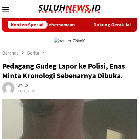
Loncat
Menu
ke
Mobile
konten
nya Kebersamaan
Konten Spesial
Dukung Gerak Jalan Santai HUT RI, Pus
Beranda
Berita
Pedagang Gudeg Lapor ke Polisi, Enas
Minta Kronologi Sebenarnya Dibuka.
W4nt0
11/05/2026