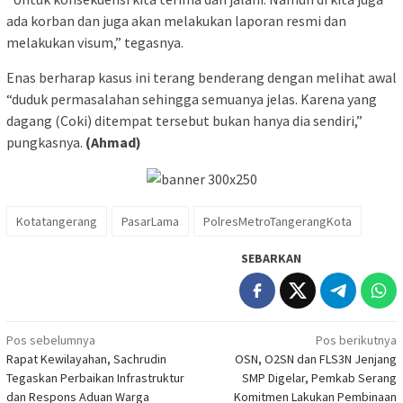
ada korban dan juga akan melakukan laporan resmi dan
melakukan visum,” tegasnya.
Enas berharap kasus ini terang benderang dengan melihat awal
“duduk permasalahan sehingga semuanya jelas. Karena yang
dagang (Coki) ditempat tersebut bukan hanya dia sendiri,”
pungkasnya.
(Ahmad)
Kotatangerang
PasarLama
PolresMetroTangerangKota
SEBARKAN
Navigasi
Pos sebelumnya
Pos berikutnya
Rapat Kewilayahan, Sachrudin
OSN, O2SN dan FLS3N Jenjang
pos
Tegaskan Perbaikan Infrastruktur
SMP Digelar, Pemkab Serang
dan Respons Aduan Warga
Komitmen Lakukan Pembinaan