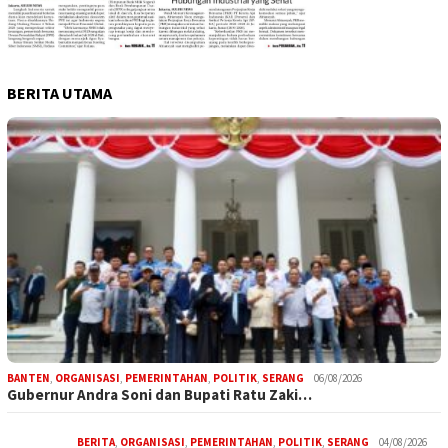
BERITA UTAMA
BANTEN
,
ORGANISASI
,
PEMERINTAHAN
,
POLITIK
,
SERANG
06/08/2026
Gubernur Andra Soni dan Bupati Ratu Zaki…
BERITA
,
ORGANISASI
,
PEMERINTAHAN
,
POLITIK
,
SERANG
04/08/2026