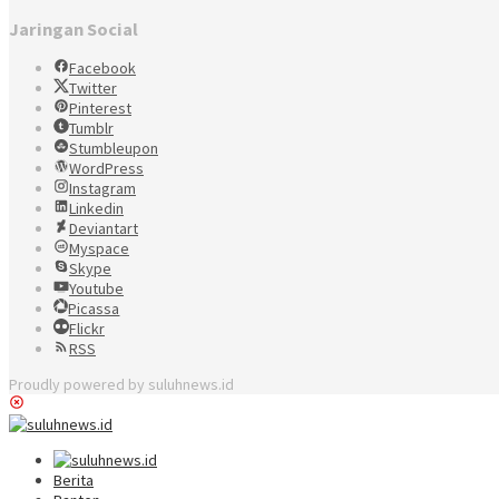
Jaringan Social
Facebook
Twitter
Pinterest
Tumblr
Stumbleupon
WordPress
Instagram
Linkedin
Deviantart
Myspace
Skype
Youtube
Picassa
Flickr
RSS
Proudly powered by suluhnews.id
Berita