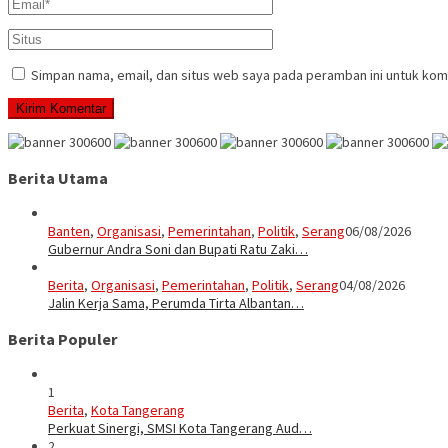
Simpan nama, email, dan situs web saya pada peramban ini untuk kom
Berita Utama
Banten
,
Organisasi
,
Pemerintahan
,
Politik
,
Serang
06/08/2026
Gubernur Andra Soni dan Bupati Ratu Zaki…
Berita
,
Organisasi
,
Pemerintahan
,
Politik
,
Serang
04/08/2026
Jalin Kerja Sama, Perumda Tirta Albantan…
Berita Populer
1
Berita
,
Kota Tangerang
Perkuat Sinergi, SMSI Kota Tangerang Aud…
2