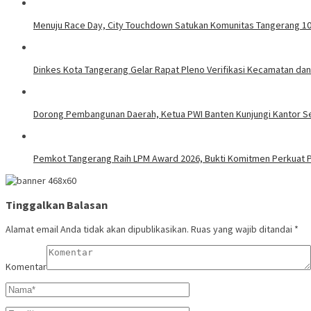
Menuju Race Day, City Touchdown Satukan Komunitas Tangerang 1
Dinkes Kota Tangerang Gelar Rapat Pleno Verifikasi Kecamatan dan
Dorong Pembangunan Daerah, Ketua PWI Banten Kunjungi Kantor S
Pemkot Tangerang Raih LPM Award 2026, Bukti Komitmen Perkuat
Tinggalkan Balasan
Alamat email Anda tidak akan dipublikasikan.
Ruas yang wajib ditandai
*
Komentar