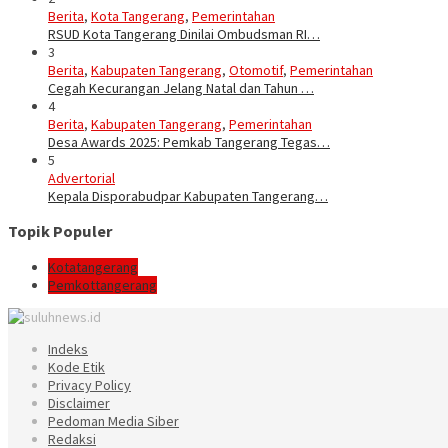
Berita
,
Kota Tangerang
,
Pemerintahan
RSUD Kota Tangerang Dinilai Ombudsman RI…
3
Berita
,
Kabupaten Tangerang
,
Otomotif
,
Pemerintahan
Cegah Kecurangan Jelang Natal dan Tahun …
4
Berita
,
Kabupaten Tangerang
,
Pemerintahan
Desa Awards 2025: Pemkab Tangerang Tegas…
5
Advertorial
Kepala Disporabudpar Kabupaten Tangerang…
Topik Populer
Kotatangerang
Pemkottangerang
Indeks
Kode Etik
Privacy Policy
Disclaimer
Pedoman Media Siber
Redaksi