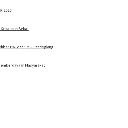
0K 2026
 Kelurahan Sehat
ekber PWI dan SMSI Pandeglang
 Pemberdayaan Masyarakat