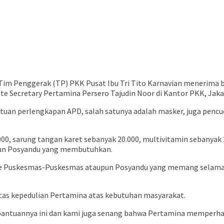
Tim Penggerak (TP) PKK Pusat Ibu Tri Tito Karnavian menerima 
te Secretary Pertamina Persero Tajudin Noor di Kantor PKK, Jakar
an perlengkapan APD, salah satunya adalah masker, juga pencuci
0, sarung tangan karet sebanyak 20.000, multivitamin sebanyak 2.
upun Posyandu yang membutuhkan.
 Puskesmas-Puskesmas ataupun Posyandu yang memang selama ini 
atas kepedulian Pertamina atas kebutuhan masyarakat.
antuannya ini dan kami juga senang bahwa Pertamina memperhati