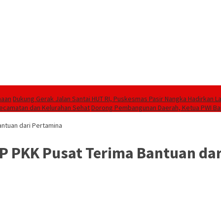
maan
Dukung Gerak Jalan Santai HUT RI, Puskesmas Pasir Nangka Hadirkan 
 Kecamatan dan Kelurahan Sehat
Dorong Pembangunan Daerah, Ketua PWI Ban
antuan dari Pertamina
P PKK Pusat Terima Bantuan dar