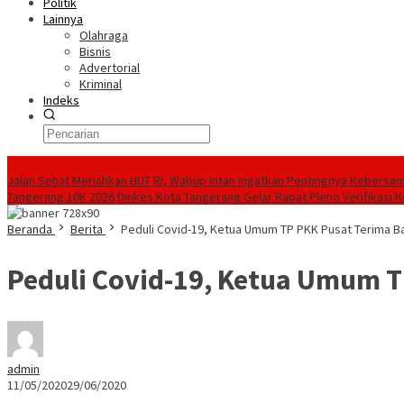
Politik
Lainnya
Olahraga
Bisnis
Advertorial
Kriminal
Indeks
Konten Spesial
Jalan Sehat Meriahkan HUT RI, Wabup Intan Ingatkan Pentingnya Kebersa
Tangerang 10K 2026
Dinkes Kota Tangerang Gelar Rapat Pleno Verifikasi
Beranda
Berita
Peduli Covid-19, Ketua Umum TP PKK Pusat Terima B
Peduli Covid-19, Ketua Umum T
admin
11/05/2020
29/06/2020