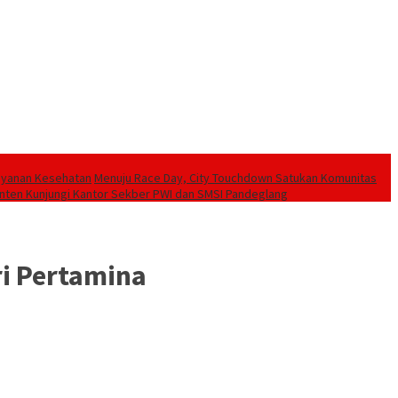
Layanan Kesehatan
Menuju Race Day, City Touchdown Satukan Komunitas
ten Kunjungi Kantor Sekber PWI dan SMSI Pandeglang
i Pertamina