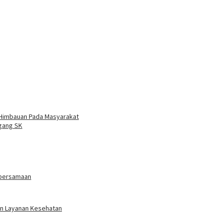
 Himbauan Pada Masyarakat
gang SK
ebersamaan
an Layanan Kesehatan