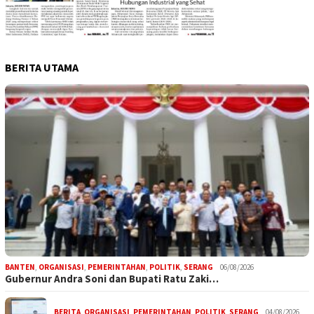
BERITA UTAMA
BANTEN
,
ORGANISASI
,
PEMERINTAHAN
,
POLITIK
,
SERANG
06/08/2026
Gubernur Andra Soni dan Bupati Ratu Zaki…
BERITA
,
ORGANISASI
,
PEMERINTAHAN
,
POLITIK
,
SERANG
04/08/2026