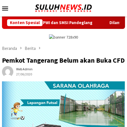
Loncat
Menu
ke
Mobile
konten
r PWI dan SMSI Pandeglang
Konten Spesial
Dilantik Serentak, TP PKK,
Beranda
Berita
Pemkot Tangerang Belum akan Buka CFD
Web Admin
27/06/2020