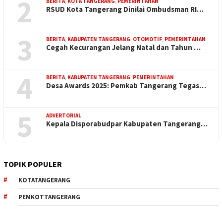
2
BERITA
,
KOTA TANGERANG
,
PEMERINTAHAN
RSUD Kota Tangerang Dinilai Ombudsman RI…
3
BERITA
,
KABUPATEN TANGERANG
,
OTOMOTIF
,
PEMERINTAHAN
Cegah Kecurangan Jelang Natal dan Tahun …
4
BERITA
,
KABUPATEN TANGERANG
,
PEMERINTAHAN
Desa Awards 2025: Pemkab Tangerang Tegas…
5
ADVERTORIAL
Kepala Disporabudpar Kabupaten Tangerang…
TOPIK POPULER
KOTATANGERANG
PEMKOTTANGERANG