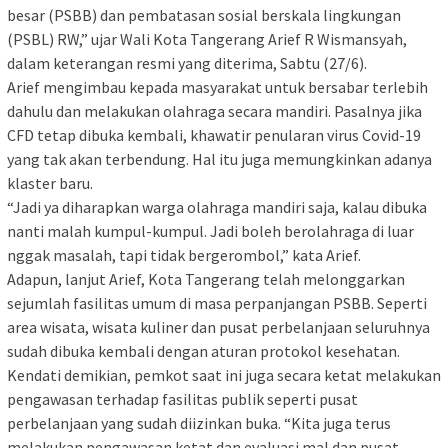
besar (PSBB) dan pembatasan sosial berskala lingkungan
(PSBL) RW,” ujar Wali Kota Tangerang Arief R Wismansyah,
dalam keterangan resmi yang diterima, Sabtu (27/6).
Arief mengimbau kepada masyarakat untuk bersabar terlebih
dahulu dan melakukan olahraga secara mandiri. Pasalnya jika
CFD tetap dibuka kembali, khawatir penularan virus Covid-19
yang tak akan terbendung. Hal itu juga memungkinkan adanya
klaster baru.
“Jadi ya diharapkan warga olahraga mandiri saja, kalau dibuka
nanti malah kumpul-kumpul. Jadi boleh berolahraga di luar
nggak masalah, tapi tidak bergerombol,” kata Arief.
Adapun, lanjut Arief, Kota Tangerang telah melonggarkan
sejumlah fasilitas umum di masa perpanjangan PSBB. Seperti
area wisata, wisata kuliner dan pusat perbelanjaan seluruhnya
sudah dibuka kembali dengan aturan protokol kesehatan.
Kendati demikian, pemkot saat ini juga secara ketat melakukan
pengawasan terhadap fasilitas publik seperti pusat
perbelanjaan yang sudah diizinkan buka. “Kita juga terus
melakukan pengawasan ketat dan evaluasi mal dan pusat