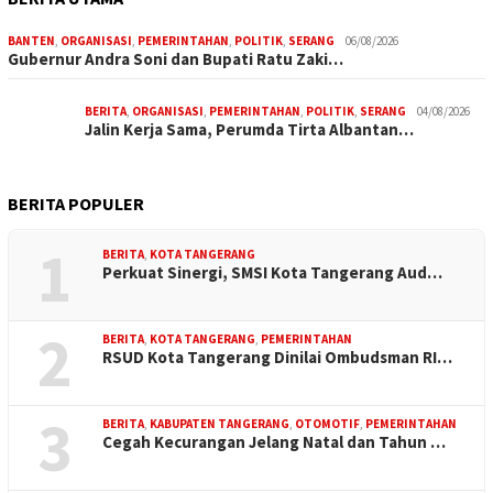
BANTEN
,
ORGANISASI
,
PEMERINTAHAN
,
POLITIK
,
SERANG
06/08/2026
Gubernur Andra Soni dan Bupati Ratu Zaki…
BERITA
,
ORGANISASI
,
PEMERINTAHAN
,
POLITIK
,
SERANG
04/08/2026
Jalin Kerja Sama, Perumda Tirta Albantan…
BERITA POPULER
1
BERITA
,
KOTA TANGERANG
Perkuat Sinergi, SMSI Kota Tangerang Aud…
2
BERITA
,
KOTA TANGERANG
,
PEMERINTAHAN
RSUD Kota Tangerang Dinilai Ombudsman RI…
3
BERITA
,
KABUPATEN TANGERANG
,
OTOMOTIF
,
PEMERINTAHAN
Cegah Kecurangan Jelang Natal dan Tahun …