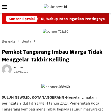
Loncat
Menu
ke
Mobile
konten
Sehat Meriahkan HUT RI, Wabup Intan Ingatkan Pentingnya Kebe
Konten Spesial
Beranda
Berita
Pemkot Tangerang Imbau Warga Tidak
Menggelar Takbir Keliling
Admin
22/05/2020
SULUH NEWS.ID, KOTA TANGERANG
-Menjelang malam
peringatan Idul Fitri 1441 H tahun 2020, Pemerintah Kota
Tangerang kembali mengimbau kepada seluruh masyarakat