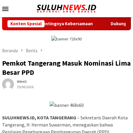
Loncat
Menu
ke
Mobile
konten
atkan Pentingnya Kebersamaan
Konten Spesial
Dukung Gerak Jalan Santa
Beranda
Berita
Pemkot Tangerang Masuk Nominasi Lima
Besar PPD
W4nt0
29/06/2026
SULUHNEWS.ID, KOTA TANGERANG
– Sekretaris Daerah Kota
Tangerang, H. Herman Suwarman, menegaskan bahwa
Penilaian Penghargaan Pembangunan Daerah (PPD)