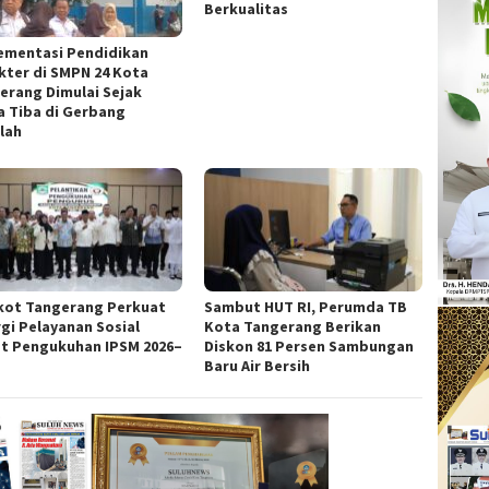
Berkualitas
ementasi Pendidikan
kter di SMPN 24 Kota
erang Dimulai Sejak
a Tiba di Gerbang
lah
ot Tangerang Perkuat
Sambut HUT RI, Perumda TB
rgi Pelayanan Sosial
Kota Tangerang Berikan
t Pengukuhan IPSM 2026–
Diskon 81 Persen Sambungan
Baru Air Bersih