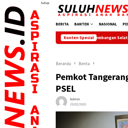
Loncat
tutup
ke
konten
BERITA
BANTEN
NASIONAL
PE
SDN Kembangan Selatan 01 Jakarta Barat Resmi
Konten Spesial
Beranda
Berita
Pemkot Tangerang
PSEL
Admin
20/02/2020