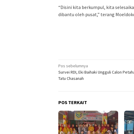
“Disini kita berkumpul, kita selesai
dibantu oleh pusat,” terang Moeldok
Navigasi
Pos sebelumnya
Survei RDI, Eki Baihaki Ungguli Calon Peta
pos
Tatu Chasanah
POS TERKAIT