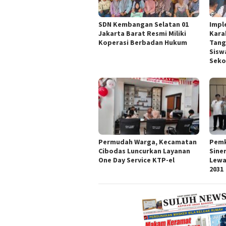
SDN Kembangan Selatan 01
Impl
Jakarta Barat Resmi Miliki
Kara
Koperasi Berbadan Hukum
Tang
Sisw
Seko
Permudah Warga, Kecamatan
Pemk
Cibodas Luncurkan Layanan
Sine
One Day Service KTP-el
Lewa
2031