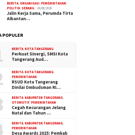
BERITA
,
ORGANISASI
,
PEMERINTAHAN
,
POLITIK
,
SERANG
04/08/2026
Jalin Kerja Sama, Perumda Tirta
Albantan…
A POPULER
1
BERITA
,
KOTA TANGERANG
Perkuat Sinergi, SMSI Kota
Tangerang Aud…
2
BERITA
,
KOTA TANGERANG
,
PEMERINTAHAN
RSUD Kota Tangerang
Dinilai Ombudsman RI…
3
BERITA
,
KABUPATEN TANGERANG
,
OTOMOTIF
,
PEMERINTAHAN
Cegah Kecurangan Jelang
Natal dan Tahun …
4
BERITA
,
KABUPATEN TANGERANG
,
PEMERINTAHAN
Desa Awards 2025: Pemkab