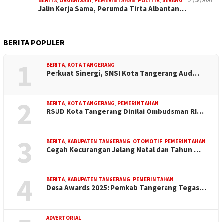
BERITA
,
ORGANISASI
,
PEMERINTAHAN
,
POLITIK
,
SERANG
04/08/2026
Jalin Kerja Sama, Perumda Tirta Albantan…
BERITA POPULER
1
BERITA
,
KOTA TANGERANG
Perkuat Sinergi, SMSI Kota Tangerang Aud…
2
BERITA
,
KOTA TANGERANG
,
PEMERINTAHAN
RSUD Kota Tangerang Dinilai Ombudsman RI…
3
BERITA
,
KABUPATEN TANGERANG
,
OTOMOTIF
,
PEMERINTAHAN
Cegah Kecurangan Jelang Natal dan Tahun …
4
BERITA
,
KABUPATEN TANGERANG
,
PEMERINTAHAN
Desa Awards 2025: Pemkab Tangerang Tegas…
ADVERTORIAL