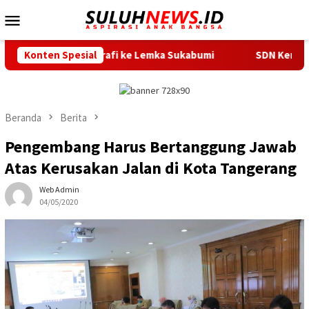
Loncat
Menu
ke
Mobile
konten
dikan Kaligrafi ke Lemka Sukabumi
Konten Spesial
SDN Kembangan Selata
Beranda
Berita
Pengembang Harus Bertanggung Jawab
Atas Kerusakan Jalan di Kota Tangerang
Web Admin
04/05/2020