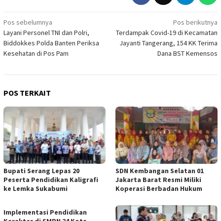
Navigasi
Pos sebelumnya
Pos berikutnya
Layani Personel TNI dan Polri,
Terdampak Covid-19 di Kecamatan
pos
Biddokkes Polda Banten Periksa
Jayanti Tangerang, 154 KK Terima
Kesehatan di Pos Pam
Dana BST Kemensos
POS TERKAIT
Bupati Serang Lepas 20
SDN Kembangan Selatan 01
Peserta Pendidikan Kaligrafi
Jakarta Barat Resmi Miliki
ke Lemka Sukabumi
Koperasi Berbadan Hukum
Implementasi Pendidikan
Karakter di SMPN 24 Kota