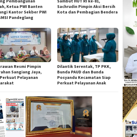
ng Pembangunan
Sambut HUT RI ke-81,
ah, Ketua PWI Banten
Sachrudin Pimpin Aksi Bersih
ungi Kantor Sekber PWI
Kota dan Pembagian Bendera
SMSI Pandeglang
 Irawan Resmi Pimpin
Dilantik Serentak, TP PKK,
rahan Sangiang Jaya,
Bunda PAUD dan Bunda
 Perkuat Pelayanan
Posyandu Kecamatan Siap
arakat
Perkuat Pelayanan Anak