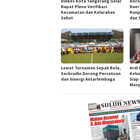
Dinkes Kota Tangerang Gelar
Doro
Rapat Pleno Verifikasi
Daer
Kecamatan dan Kelurahan
Kunj
Sehat
dan 
Lewat Turnamen Sepak Bola,
Ardi
Sachrudin Dorong Persatuan
Kelu
dan Sinergi Antarlembaga
Siap
Masy