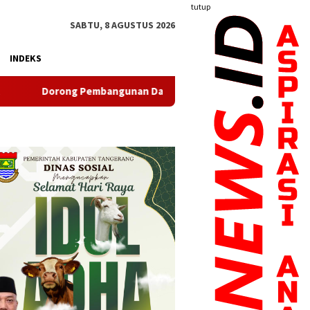
tutup
SABTU, 8 AGUSTUS 2026
INDEKS
unan Daerah, Ketua PWI Banten Kunjungi Kantor Sekber PWI da