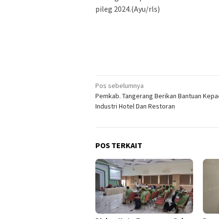
pileg 2024.(Ayu/rls)
Navigasi
Pos sebelumnya
Pemkab. Tangerang Berikan Bantuan Kepa
pos
Industri Hotel Dan Restoran
POS TERKAIT