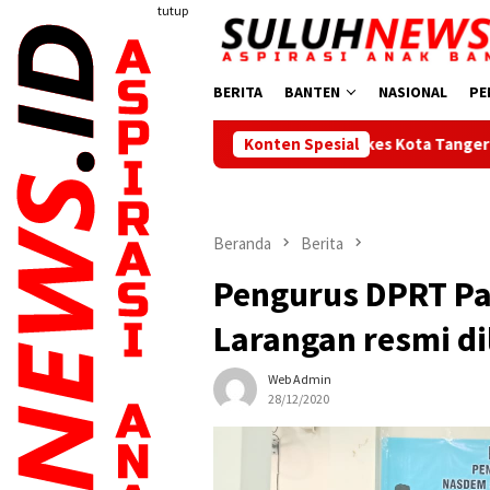
Loncat
tutup
ke
konten
BERITA
BANTEN
NASIONAL
PE
Dinkes Kota Tangerang Gelar Rapat Pleno Ve
Konten Spesial
Beranda
Berita
Pengurus DPRT Pa
Larangan resmi di
Web Admin
28/12/2020