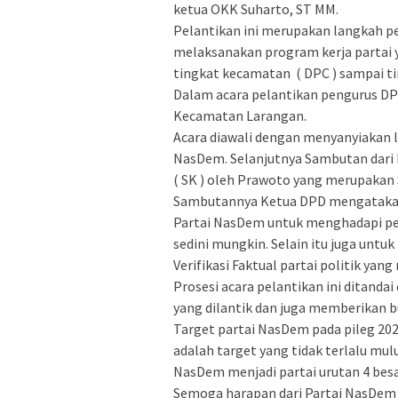
ketua OKK Suharto, ST MM.
Pelantikan ini merupakan langkah 
melaksanakan program kerja partai y
tingkat kecamatan ( DPC ) sampai ti
Dalam acara pelantikan pengurus DPRt
Kecamatan Larangan.
Acara diawali dengan menyanyiakan l
NasDem. Selanjutnya Sambutan dari 
( SK ) oleh Prawoto yang merupakan
Sambutannya Ketua DPD mengatakan 
Partai NasDem untuk menghadapi pem
sedini mungkin. Selain itu juga unt
Verifikasi Faktual partai politik yang
Prosesi acara pelantikan ini ditan
yang dilantik dan juga memberikan b
Target partai NasDem pada pileg 2024
adalah target yang tidak terlalu mul
NasDem menjadi partai urutan 4 besa
Semoga harapan dari Partai NasDem y