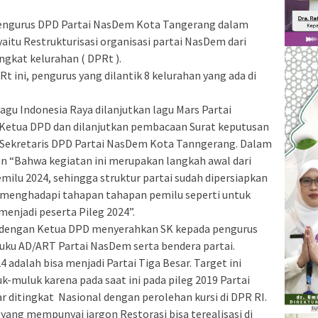
pengurus DPD Partai NasDem Kota Tangerang dalam
aitu Restrukturisasi organisasi partai NasDem dari
ngkat kelurahan ( DPRt ).
 ini, pengurus yang dilantik 8 kelurahan yang ada di
agu Indonesia Raya dilanjutkan lagu Mars Partai
Ketua DPD dan dilanjutkan pembacaan Surat keputusan
 Sekretaris DPD Partai NasDem Kota Tanngerang. Dalam
“Bahwa kegiatan ini merupakan langkah awal dari
ilu 2024, sehingga struktur partai sudah dipersiapkan
uk menghadapi tahapan tahapan pemilu seperti untuk
 menjadi peserta Pileg 2024”.
dai dengan Ketua DPD menyerahkan SK kepada pengurus
uku AD/ART Partai NasDem serta bendera partai.
 adalah bisa menjadi Partai Tiga Besar. Target ini
uk-muluk karena pada saat ini pada pileg 2019 Partai
r ditingkat Nasional dengan perolehan kursi di DPR RI.
ang mempunyai jargon Restorasi bisa terealisasi di