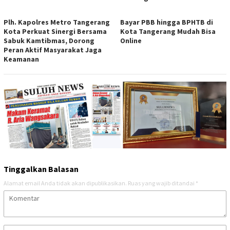
Plh. Kapolres Metro Tangerang
Bayar PBB hingga BPHTB di
Kota Perkuat Sinergi Bersama
Kota Tangerang Mudah Bisa
Sabuk Kamtibmas, Dorong
Online
Peran Aktif Masyarakat Jaga
Keamanan
Tinggalkan Balasan
Alamat email Anda tidak akan dipublikasikan.
Ruas yang wajib ditandai
*