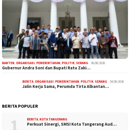
BANTEN
,
ORGANISASI
,
PEMERINTAHAN
,
POLITIK
,
SERANG
06/08/2026
Gubernur Andra Soni dan Bupati Ratu Zaki…
BERITA
,
ORGANISASI
,
PEMERINTAHAN
,
POLITIK
,
SERANG
04/08/2026
Jalin Kerja Sama, Perumda Tirta Albantan…
BERITA POPULER
1
BERITA
,
KOTA TANGERANG
Perkuat Sinergi, SMSI Kota Tangerang Aud…