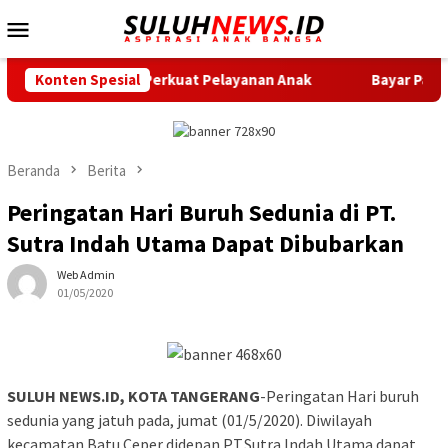
Loncat
Menu
ke
Mobile
konten
 Siap Perkuat Pelayanan Anak
Konten Spesial
Bayar Pajak Kini Makin Mu
Beranda
Berita
Peringatan Hari Buruh Sedunia di PT.
Sutra Indah Utama Dapat Dibubarkan
Web Admin
01/05/2020
SULUH NEWS.ID, KOTA TANGERANG
-Peringatan Hari buruh
sedunia yang jatuh pada, jumat (01/5/2020). Diwilayah
kecamatan Batu Ceper didepan PT.Sutra Indah Utama dapat