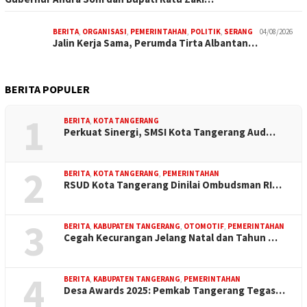
BERITA
,
ORGANISASI
,
PEMERINTAHAN
,
POLITIK
,
SERANG
04/08/2026
Jalin Kerja Sama, Perumda Tirta Albantan…
BERITA POPULER
1
BERITA
,
KOTA TANGERANG
Perkuat Sinergi, SMSI Kota Tangerang Aud…
2
BERITA
,
KOTA TANGERANG
,
PEMERINTAHAN
RSUD Kota Tangerang Dinilai Ombudsman RI…
3
BERITA
,
KABUPATEN TANGERANG
,
OTOMOTIF
,
PEMERINTAHAN
Cegah Kecurangan Jelang Natal dan Tahun …
4
BERITA
,
KABUPATEN TANGERANG
,
PEMERINTAHAN
Desa Awards 2025: Pemkab Tangerang Tegas…