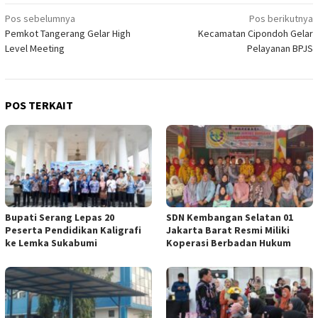
Navigasi
Pos sebelumnya
Pos berikutnya
Pemkot Tangerang Gelar High
Kecamatan Cipondoh Gelar
pos
Level Meeting
Pelayanan BPJS
POS TERKAIT
Bupati Serang Lepas 20
SDN Kembangan Selatan 01
Peserta Pendidikan Kaligrafi
Jakarta Barat Resmi Miliki
ke Lemka Sukabumi
Koperasi Berbadan Hukum