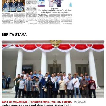
BERITA UTAMA
BANTEN
,
ORGANISASI
,
PEMERINTAHAN
,
POLITIK
,
SERANG
06/08/2026
Gubernur Andra Soni dan Bupati Ratu Zaki…