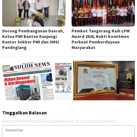
Dorong Pembangunan Daerah,
Pemkot Tangerang Raih LPM
Ketua PWI Banten Kunjungi
Award 2026, Bukti Komitmen
Kantor Sekber PWI dan SMSI
Perkuat Pemberdayaan
Pandeglang
Masyarakat
Tinggalkan Balasan
Alamat email Anda tidak akan dipublikasikan.
Ruas yang wajib ditandai
*