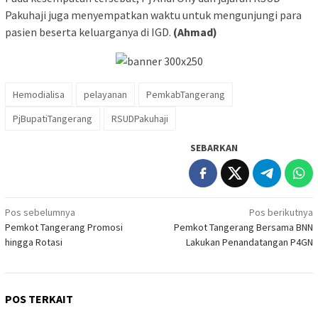
Pakuhaji juga menyempatkan waktu untuk mengunjungi para
pasien beserta keluarganya di IGD.
(Ahmad)
Hemodialisa
pelayanan
PemkabTangerang
PjBupatiTangerang
RSUDPakuhaji
SEBARKAN
Navigasi
Pos sebelumnya
Pos berikutnya
Pemkot Tangerang Promosi
Pemkot Tangerang Bersama BNN
pos
hingga Rotasi
Lakukan Penandatangan P4GN
POS TERKAIT