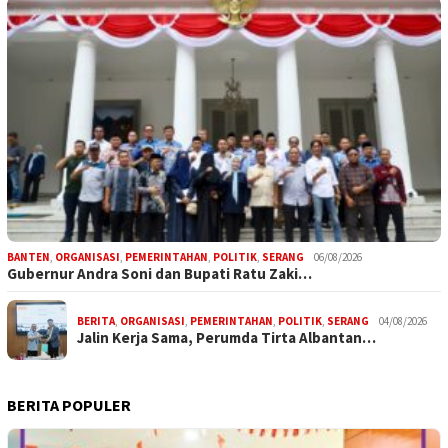
BANTEN
,
ORGANISASI
,
PEMERINTAHAN
,
POLITIK
,
SERANG
06/08/2026
Gubernur Andra Soni dan Bupati Ratu Zaki…
BERITA
,
ORGANISASI
,
PEMERINTAHAN
,
POLITIK
,
SERANG
04/08/2026
Jalin Kerja Sama, Perumda Tirta Albantan…
BERITA POPULER