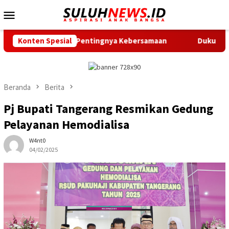
Loncat
Menu
ke
Mobile
konten
tkan Pentingnya Kebersamaan
Konten Spesial
Dukung Gerak Jalan Santai
Beranda
Berita
Pj Bupati Tangerang Resmikan Gedung
Pelayanan Hemodialisa
W4nt0
04/02/2025