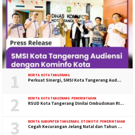
1
BERITA
,
KOTA TANGERANG
Perkuat Sinergi, SMSI Kota Tangerang Aud…
2
BERITA
,
KOTA TANGERANG
,
PEMERINTAHAN
RSUD Kota Tangerang Dinilai Ombudsman RI…
3
BERITA
,
KABUPATEN TANGERANG
,
OTOMOTIF
,
PEMERINTAHAN
Cegah Kecurangan Jelang Natal dan Tahun …