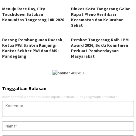
Menuju Race Day, City
Dinkes Kota Tangerang Gelar
Touchdown Satukan
Rapat Pleno Verifikasi
Komunitas Tangerang 10K 2026
Kecamatan dan Kelurahan
Sehat
Dorong Pembangunan Daerah,
Pemkot Tangerang Raih LPM
Ketua PWI Banten Kunjungi
Award 2026, Bukti Komitmen
Kantor Sekber PWI dan SMSI
Perkuat Pemberdayaan
Pandeglang
Masyarakat
Tinggalkan Balasan
Alamat email Anda tidak akan dipublikasikan.
Ruas yang wajib ditandai
*