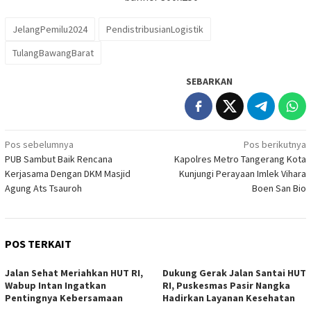
JelangPemilu2024
PendistribusianLogistik
TulangBawangBarat
SEBARKAN
Navigasi
Pos sebelumnya
Pos berikutnya
PUB Sambut Baik Rencana
Kapolres Metro Tangerang Kota
pos
Kerjasama Dengan DKM Masjid
Kunjungi Perayaan Imlek Vihara
Agung Ats Tsauroh
Boen San Bio
POS TERKAIT
Jalan Sehat Meriahkan HUT RI,
Dukung Gerak Jalan Santai HUT
Wabup Intan Ingatkan
RI, Puskesmas Pasir Nangka
Pentingnya Kebersamaan
Hadirkan Layanan Kesehatan