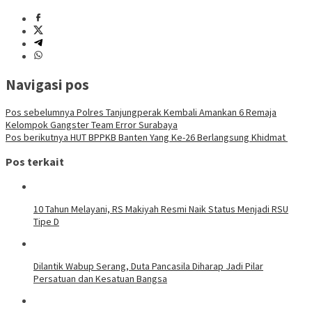
Navigasi pos
Pos sebelumnya
Polres Tanjungperak Kembali Amankan 6 Remaja
Kelompok Gangster Team Error Surabaya
Pos berikutnya
HUT BPPKB Banten Yang Ke-26 Berlangsung Khidmat
Pos terkait
10 Tahun Melayani, RS Makiyah Resmi Naik Status Menjadi RSU
Tipe D
Dilantik Wabup Serang, Duta Pancasila Diharap Jadi Pilar
Persatuan dan Kesatuan Bangsa