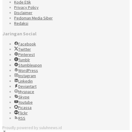
Kode Etik
Privacy Policy
Disclaimer
Pedoman Media Siber
Redaksi
Jaringan Social
Facebook
Twitter
Pinterest
Tumblr
Stumbleupon
WordPress
Instagram
Linkedin
Deviantart
Myspace
Skype
Youtube
Picassa
Flickr
RSS
Proudly powered by suluhnews.id