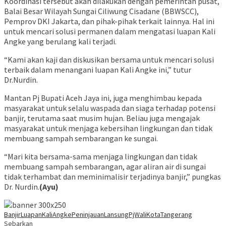
Koordinasi tersebut akan dilakukan dengan pemerintah pusat,
Balai Besar Wilayah Sungai Ciliwung Cisadane (BBWSCC),
Pemprov DKI Jakarta, dan pihak-pihak terkait lainnya. Hal ini
untuk mencari solusi permanen dalam mengatasi luapan Kali
Angke yang berulang kali terjadi.
“Kami akan kaji dan diskusikan bersama untuk mencari solusi
terbaik dalam menangani luapan Kali Angke ini,” tutur
Dr.Nurdin.
Mantan Pj Bupati Aceh Jaya ini, juga menghimbau kepada
masyarakat untuk selalu waspada dan siaga terhadap potensi
banjir, terutama saat musim hujan. Beliau juga mengajak
masyarakat untuk menjaga kebersihan lingkungan dan tidak
membuang sampah sembarangan ke sungai.
“Mari kita bersama-sama menjaga lingkungan dan tidak
membuang sampah sembarangan, agar aliran air di sungai
tidak terhambat dan meminimalisir terjadinya banjir,” pungkas
Dr. Nurdin.
(Ayu)
Banjir
LuapanKaliAngke
PeninjauanLansung
PjWaliKotaTangerang
Sebarkan