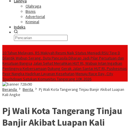
Lainnya
Olahraga
Bisnis
Advertorial
Kriminal
Indeks
Konten Spesial
10 Tahun Melayani, RS Makiyah Resmi Naik Status Menjadi RSU Tipe D
Dilantik Wabup Serang, Duta Pancasila Diharap Jadi Pilar Persatuan dan
Kesatuan Bangsa
Jalan Sehat Meriahkan HUT RI, Wabup Intan Ingatkan
Pentingnya Kebersamaan
Dukung Gerak Jalan Santai HUT RI, Puskesmas
Pasir Nangka Hadirkan Layanan Kesehatan
Menuju Race Day, City
Touchdown Satukan Komunitas Tangerang 10K 2026
Beranda
Berita
Pj Wali Kota Tangerang Tinjau Banjir Akibat Luapan
Kali Angke
Pj Wali Kota Tangerang Tinjau
Banjir Akibat Luapan Kali