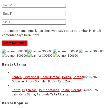
Simpan nama, email, dan situs web saya pada peramban ini untuk
komentar saya berikutnya.
Berita Utama
Banten
,
Organisasi
,
Pemerintahan
,
Politik
,
Serang
06/08/2026
Gubernur Andra Soni dan Bupati Ratu Zaki…
Berita
,
Organisasi
,
Pemerintahan
,
Politik
,
Serang
04/08/2026
Jalin Kerja Sama, Perumda Tirta Albantan…
Berita Populer