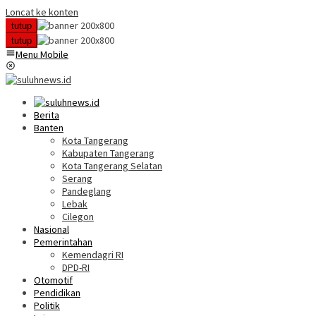
Loncat ke konten
tutup
tutup
Menu Mobile
Berita
Banten
Kota Tangerang
Kabupaten Tangerang
Kota Tangerang Selatan
Serang
Pandeglang
Lebak
Cilegon
Nasional
Pemerintahan
Kemendagri RI
DPD-RI
Otomotif
Pendidikan
Politik