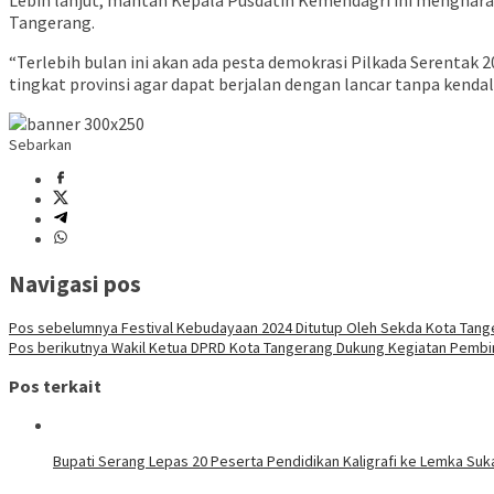
Lebih lanjut, mantan Kepala Pusdatin Kemendagri ini menghara
Tangerang.
“Terlebih bulan ini akan ada pesta demokrasi Pilkada Serentak
tingkat provinsi agar dapat berjalan dengan lancar tanpa kendala
Sebarkan
Navigasi pos
Pos sebelumnya
Festival Kebudayaan 2024 Ditutup Oleh Sekda Kota Tang
Pos berikutnya
Wakil Ketua DPRD Kota Tangerang Dukung Kegiatan Pembina
Pos terkait
Bupati Serang Lepas 20 Peserta Pendidikan Kaligrafi ke Lemka Su