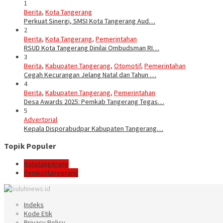
1
Berita
,
Kota Tangerang
Perkuat Sinergi, SMSI Kota Tangerang Aud…
2
Berita
,
Kota Tangerang
,
Pemerintahan
RSUD Kota Tangerang Dinilai Ombudsman RI…
3
Berita
,
Kabupaten Tangerang
,
Otomotif
,
Pemerintahan
Cegah Kecurangan Jelang Natal dan Tahun …
4
Berita
,
Kabupaten Tangerang
,
Pemerintahan
Desa Awards 2025: Pemkab Tangerang Tegas…
5
Advertorial
Kepala Disporabudpar Kabupaten Tangerang…
Topik Populer
Kotatangerang
Pemkottangerang
Indeks
Kode Etik
Privacy Policy