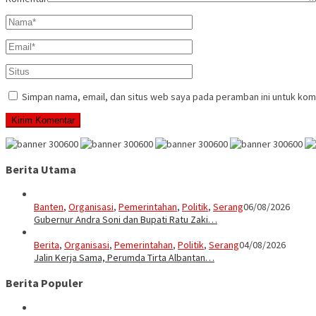
Simpan nama, email, dan situs web saya pada peramban ini untuk kom
Berita Utama
Banten
,
Organisasi
,
Pemerintahan
,
Politik
,
Serang
06/08/2026
Gubernur Andra Soni dan Bupati Ratu Zaki…
Berita
,
Organisasi
,
Pemerintahan
,
Politik
,
Serang
04/08/2026
Jalin Kerja Sama, Perumda Tirta Albantan…
Berita Populer