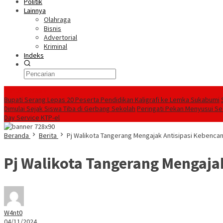
Politik
Lainnya
Olahraga
Bisnis
Advertorial
Kriminal
Indeks
Konten Spesial
Bupati Serang Lepas 20 Peserta Pendidikan Kaligrafi ke Lemka Sukabumi
Dimulai Sejak Siswa Tiba di Gerbang Sekolah
Peringati Pekan Menyusui Sed
Day Service KTP-el
Beranda
Berita
Pj Walikota Tangerang Mengajak Antisipasi Kebenca
Pj Walikota Tangerang Mengaja
W4nt0
04/11/2024