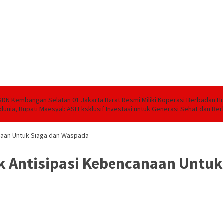
SDN Kembangan Selatan 01 Jakarta Barat Resmi Miliki Koperasi Berbadan 
unia, Bupati Maesyal: ASI Eksklusif Investasi untuk Generasi Sehat dan Ber
naan Untuk Siaga dan Waspada
k Antisipasi Kebencanaan Untu