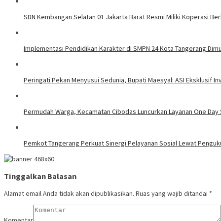
SDN Kembangan Selatan 01 Jakarta Barat Resmi Miliki Koperasi B
Implementasi Pendidikan Karakter di SMPN 24 Kota Tangerang Dimul
Peringati Pekan Menyusui Sedunia, Bupati Maesyal: ASI Eksklusif In
Permudah Warga, Kecamatan Cibodas Luncurkan Layanan One Day S
Pemkot Tangerang Perkuat Sinergi Pelayanan Sosial Lewat Pengu
Tinggalkan Balasan
Alamat email Anda tidak akan dipublikasikan.
Ruas yang wajib ditandai
*
Komentar