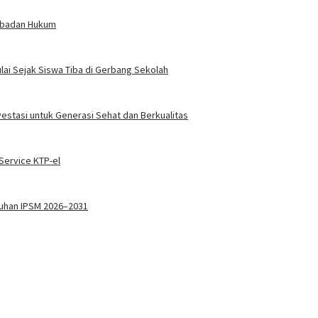
erbadan Hukum
ai Sejak Siswa Tiba di Gerbang Sekolah
vestasi untuk Generasi Sehat dan Berkualitas
ervice KTP-el
kuhan IPSM 2026–2031