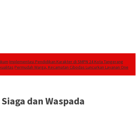
Hukum
Implementasi Pendidikan Karakter di SMPN 24 Kota Tangerang
kualitas
Permudah Warga, Kecamatan Cibodas Luncurkan Layanan One
k Siaga dan Waspada