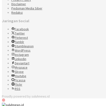
Disclaimer
Pedoman Media Siber
Redaksi
Jaringan Social
Facebook
Twitter
Pinterest
Tumblr
Stumbleupon
WordPress
Instagram
Linkedin
Deviantart
Myspace
Skype
Youtube
Picassa
Flickr
RSS
Proudly powered by suluhnews.id