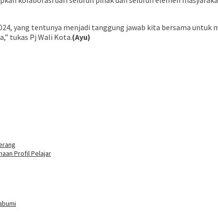
pkan kolaborasi dari seluruh pihak dan seluruh elemen masyarak
 2024, yang tentunya menjadi tanggung jawab kita bersama untuk
,” tukas Pj Wali Kota.
(Ayu)
erang
an Profil Pelajar
kabumi