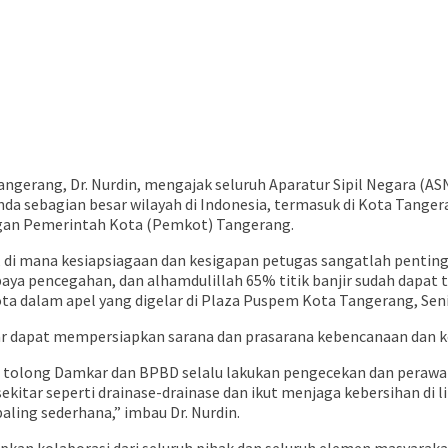
angerang, Dr. Nurdin, mengajak seluruh Aparatur Sipil Negara (A
da sebagian besar wilayah di Indonesia, termasuk di Kota Tange
ngan Pemerintah Kota (Pemkot) Tangerang.
, di mana kesiapsiagaan dan kesigapan petugas sangatlah penti
paya pencegahan, dan alhamdulillah 65% titik banjir sudah dapat 
ota dalam apel yang digelar di Plaza Puspem Kota Tangerang, Seni
gar dapat mempersiapkan sarana dan prasarana kebencanaan dan 
nta tolong Damkar dan BPBD selalu lakukan pengecekan dan peraw
sekitar seperti drainase-drainase dan ikut menjaga kebersihan d
aling sederhana,” imbau Dr. Nurdin.