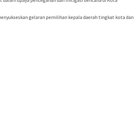
at dalam upaya pencegahan dan mitigasi bencana di Kota
 menyukseskan gelaran pemilihan kepala daerah tingkat kota dan