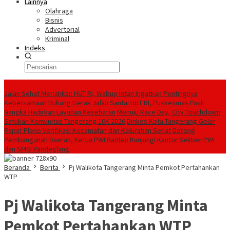
Lainnya
Olahraga
Bisnis
Advertorial
Kriminal
Indeks
Konten Spesial
Jalan Sehat Meriahkan HUT RI, Wabup Intan Ingatkan Pentingnya
Kebersamaan
Dukung Gerak Jalan Santai HUT RI, Puskesmas Pasir
Nangka Hadirkan Layanan Kesehatan
Menuju Race Day, City Touchdown
Satukan Komunitas Tangerang 10K 2026
Dinkes Kota Tangerang Gelar
Rapat Pleno Verifikasi Kecamatan dan Kelurahan Sehat
Dorong
Pembangunan Daerah, Ketua PWI Banten Kunjungi Kantor Sekber PWI
dan SMSI Pandeglang
Beranda
Berita
Pj Walikota Tangerang Minta Pemkot Pertahankan
WTP
Pj Walikota Tangerang Minta
Pemkot Pertahankan WTP