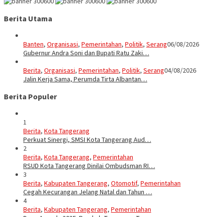
Berita Utama
Banten
,
Organisasi
,
Pemerintahan
,
Politik
,
Serang
06/08/2026
Gubernur Andra Soni dan Bupati Ratu Zaki…
Berita
,
Organisasi
,
Pemerintahan
,
Politik
,
Serang
04/08/2026
Jalin Kerja Sama, Perumda Tirta Albantan…
Berita Populer
1
Berita
,
Kota Tangerang
Perkuat Sinergi, SMSI Kota Tangerang Aud…
2
Berita
,
Kota Tangerang
,
Pemerintahan
RSUD Kota Tangerang Dinilai Ombudsman RI…
3
Berita
,
Kabupaten Tangerang
,
Otomotif
,
Pemerintahan
Cegah Kecurangan Jelang Natal dan Tahun …
4
Berita
,
Kabupaten Tangerang
,
Pemerintahan