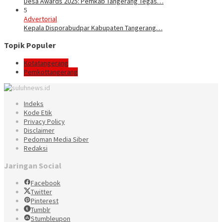
Desa Awards 2025: Pemkab Tangerang Tegas…
5
Advertorial
Kepala Disporabudpar Kabupaten Tangerang…
Topik Populer
Kotatangerang
Pemkottangerang
Indeks
Kode Etik
Privacy Policy
Disclaimer
Pedoman Media Siber
Redaksi
Jaringan Social
Facebook
Twitter
Pinterest
Tumblr
Stumbleupon