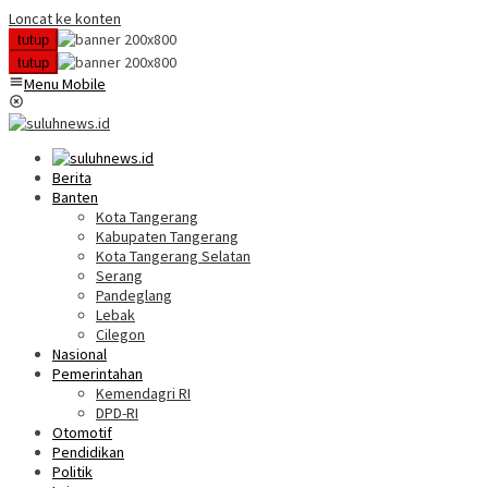
Loncat ke konten
tutup
tutup
Menu Mobile
Berita
Banten
Kota Tangerang
Kabupaten Tangerang
Kota Tangerang Selatan
Serang
Pandeglang
Lebak
Cilegon
Nasional
Pemerintahan
Kemendagri RI
DPD-RI
Otomotif
Pendidikan
Politik