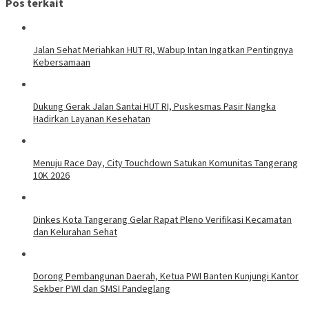
Pos terkait
Jalan Sehat Meriahkan HUT RI, Wabup Intan Ingatkan Pentingnya
Kebersamaan
Dukung Gerak Jalan Santai HUT RI, Puskesmas Pasir Nangka
Hadirkan Layanan Kesehatan
Menuju Race Day, City Touchdown Satukan Komunitas Tangerang
10K 2026
Dinkes Kota Tangerang Gelar Rapat Pleno Verifikasi Kecamatan
dan Kelurahan Sehat
Dorong Pembangunan Daerah, Ketua PWI Banten Kunjungi Kantor
Sekber PWI dan SMSI Pandeglang