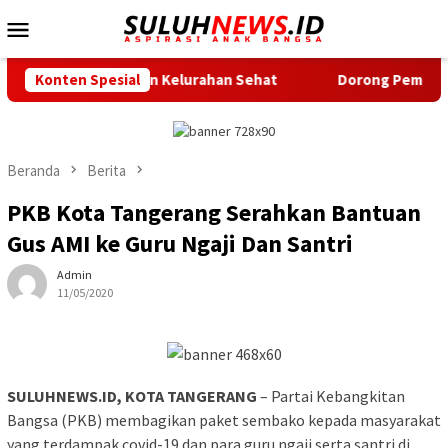
Loncat
Menu
ke
Mobile
konten
amatan dan Kelurahan Sehat
Konten Spesial
Dorong Pembangunan Daerah,
Beranda
Berita
PKB Kota Tangerang Serahkan Bantuan
Gus AMI ke Guru Ngaji Dan Santri
Admin
11/05/2020
SULUHNEWS.ID, KOTA TANGERANG
– Partai Kebangkitan
Bangsa (PKB) membagikan paket sembako kepada masyarakat
yang terdampak covid-19 dan para guru ngaji serta santri di