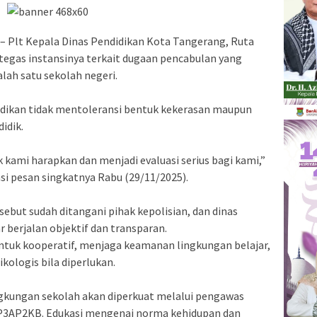
– Plt Kepala Dinas Pendidikan Kota Tangerang, Ruta
tegas instansinya terkait dugaan pencabulan yang
lah satu sekolah negeri.
dikan tidak mentoleransi bentuk kekerasan maupun
idik.
ak kami harapkan dan menjadi evaluasi serius bagi kami,”
asi pesan singkatnya Rabu (29/11/2025).
ebut sudah ditangani pihak kepolisian, dan dinas
berjalan objektif dan transparan.
 untuk kooperatif, menjaga keamanan lingkungan belajar,
ologis bila diperlukan.
gkungan sekolah akan diperkuat melalui pengawas
DP3AP2KB. Edukasi mengenai norma kehidupan dan