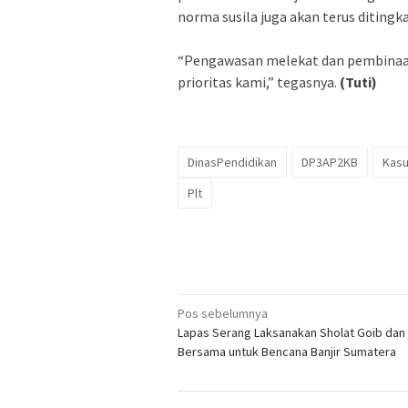
norma susila juga akan terus ditingk
‎“Pengawasan melekat dan pembinaan
prioritas kami,” tegasnya.
(Tuti)
DinasPendidikan
DP3AP2KB
Kasu
Plt
Navigasi
Pos sebelumnya
Lapas Serang Laksanakan Sholat Goib dan
pos
Bersama untuk Bencana Banjir Sumatera