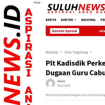
Loncat
tutup
ke
konten
BERITA
BANTEN
NASIONAL
PE
Konten Spesial
Jalan Sehat Meriahkan 
Beranda
Kota Tangerang
Plt Kadisdik Perk
Dugaan Guru Cabul
W4nt0
04/12/2025
Plt Kadisdik Perketat Pengawasan Usai Kasus Dug