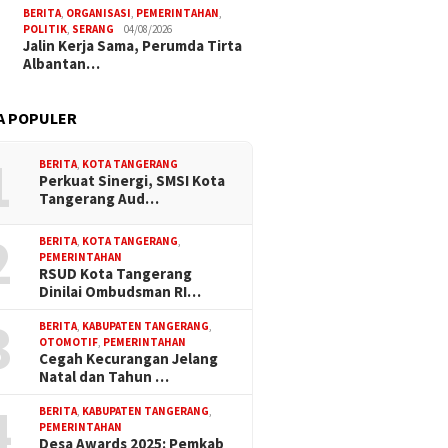
BERITA
,
ORGANISASI
,
PEMERINTAHAN
,
POLITIK
,
SERANG
04/08/2026
Jalin Kerja Sama, Perumda Tirta
Albantan…
A POPULER
1
BERITA
,
KOTA TANGERANG
Perkuat Sinergi, SMSI Kota
Tangerang Aud…
2
BERITA
,
KOTA TANGERANG
,
PEMERINTAHAN
RSUD Kota Tangerang
Dinilai Ombudsman RI…
3
BERITA
,
KABUPATEN TANGERANG
,
OTOMOTIF
,
PEMERINTAHAN
Cegah Kecurangan Jelang
Natal dan Tahun …
4
BERITA
,
KABUPATEN TANGERANG
,
PEMERINTAHAN
Desa Awards 2025: Pemkab