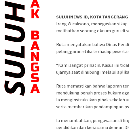
SULUHNEWS.ID, KOTA TANGERANG
Ireng Wicaksono, menegaskan sikap 
melibatkan seorang oknum guru di sa
‎Ruta menyatakan bahwa Dinas Pendi
pelanggaran etika terhadap peserta d
‎“Kami sangat prihatin. Kasus ini tid
ujarnya saat dihubungi melalui aplik
‎Ruta memastikan bahwa laporan ters
mendukung penuh proses hukum agar 
‎‎Ia menginstruksikan pihak sekolah
serta memberikan pendampingan psik
‎Ia menambahkan, pengawasan di lin
pendidikan dan kerja sama dengan 