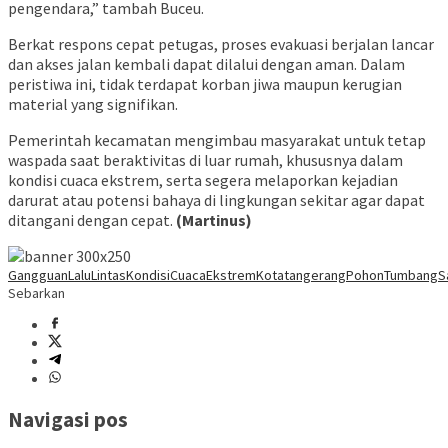
pengendara,” tambah Buceu.
Berkat respons cepat petugas, proses evakuasi berjalan lancar
dan akses jalan kembali dapat dilalui dengan aman. Dalam
peristiwa ini, tidak terdapat korban jiwa maupun kerugian
material yang signifikan.
Pemerintah kecamatan mengimbau masyarakat untuk tetap
waspada saat beraktivitas di luar rumah, khususnya dalam
kondisi cuaca ekstrem, serta segera melaporkan kejadian
darurat atau potensi bahaya di lingkungan sekitar agar dapat
ditangani dengan cepat.
(Martinus)
GangguanLaluLintas
KondisiCuacaEkstrem
Kotatangerang
PohonTumbang
S
Sebarkan
Navigasi pos