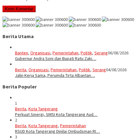
Berita Utama
Banten
,
Organisasi
,
Pemerintahan
,
Politik
,
Serang
06/08/2026
Gubernur Andra Soni dan Bupati Ratu Zaki…
Berita
,
Organisasi
,
Pemerintahan
,
Politik
,
Serang
04/08/2026
Jalin Kerja Sama, Perumda Tirta Albantan…
Berita Populer
1
Berita
,
Kota Tangerang
Perkuat Sinergi, SMSI Kota Tangerang Aud…
2
Berita
,
Kota Tangerang
,
Pemerintahan
RSUD Kota Tangerang Dinilai Ombudsman RI…
3