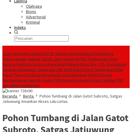
Lainnya
Olahraga
Bisnis
Advertorial
Kriminal
Indeks
Konten Spesial
Jalan Sehat Meriahkan HUT RI, Wabup Intan Ingatkan Pentingnya
Kebersamaan
Dukung Gerak Jalan Santai HUT RI, Puskesmas Pasir
Nangka Hadirkan Layanan Kesehatan
Menuju Race Day, City Touchdown
Satukan Komunitas Tangerang 10K 2026
Dinkes Kota Tangerang Gelar
Rapat Pleno Verifikasi Kecamatan dan Kelurahan Sehat
Dorong
Pembangunan Daerah, Ketua PWI Banten Kunjungi Kantor Sekber PWI
dan SMSI Pandeglang
Beranda
Berita
Pohon Tumbang di Jalan Gatot Subroto, Satgas
Jatiuwung Amankan Akses Lalu Lintas
Pohon Tumbang di Jalan Gatot
Subroto, Satgas Jatiuwung