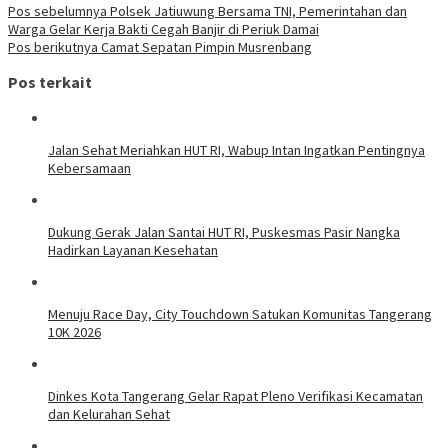
Pos sebelumnya
Polsek Jatiuwung Bersama TNI, Pemerintahan dan
Warga Gelar Kerja Bakti Cegah Banjir di Periuk Damai
Pos berikutnya
Camat Sepatan Pimpin Musrenbang
Pos terkait
Jalan Sehat Meriahkan HUT RI, Wabup Intan Ingatkan Pentingnya
Kebersamaan
Dukung Gerak Jalan Santai HUT RI, Puskesmas Pasir Nangka
Hadirkan Layanan Kesehatan
Menuju Race Day, City Touchdown Satukan Komunitas Tangerang
10K 2026
Dinkes Kota Tangerang Gelar Rapat Pleno Verifikasi Kecamatan
dan Kelurahan Sehat