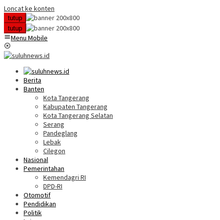
Loncat ke konten
tutup
tutup
Menu Mobile
Berita
Banten
Kota Tangerang
Kabupaten Tangerang
Kota Tangerang Selatan
Serang
Pandeglang
Lebak
Cilegon
Nasional
Pemerintahan
Kemendagri RI
DPD-RI
Otomotif
Pendidikan
Politik