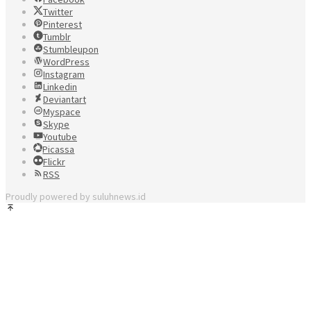
Twitter
Pinterest
Tumblr
Stumbleupon
WordPress
Instagram
Linkedin
Deviantart
Myspace
Skype
Youtube
Picassa
Flickr
RSS
Proudly powered by suluhnews.id