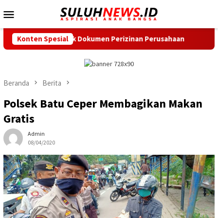
Loncat
Menu
ke
Mobile
konten
 DLH Cek Dokumen Perizinan Perusahaan
Konten Spesial
Hadirkan Sembak
Beranda
Berita
Polsek Batu Ceper Membagikan Makan
Gratis
Admin
08/04/2020