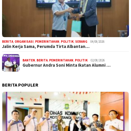
BERITA
,
ORGANISASI
,
PEMERINTAHAN
,
POLITIK
,
SERANG
04/08/2026
Jalin Kerja Sama, Perumda Tirta Albantan…
BANTEN
,
BERITA
,
PEMERINTAHAN
,
POLITIK
02/08/2026
Gubernur Andra Soni Minta Ikatan Alumni …
BERITA POPULER