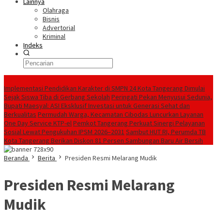
Lainnya
Olahraga
Bisnis
Advertorial
Kriminal
Indeks
Konten Spesial
Implementasi Pendidikan Karakter di SMPN 24 Kota Tangerang Dimulai
Sejak Siswa Tiba di Gerbang Sekolah
Peringati Pekan Menyusui Sedunia,
Bupati Maesyal: ASI Eksklusif Investasi untuk Generasi Sehat dan
Berkualitas
Permudah Warga, Kecamatan Cibodas Luncurkan Layanan
One Day Service KTP-el
Pemkot Tangerang Perkuat Sinergi Pelayanan
Sosial Lewat Pengukuhan IPSM 2026–2031
Sambut HUT RI, Perumda TB
Kota Tangerang Berikan Diskon 81 Persen Sambungan Baru Air Bersih
Beranda
Berita
Presiden Resmi Melarang Mudik
Presiden Resmi Melarang
Mudik