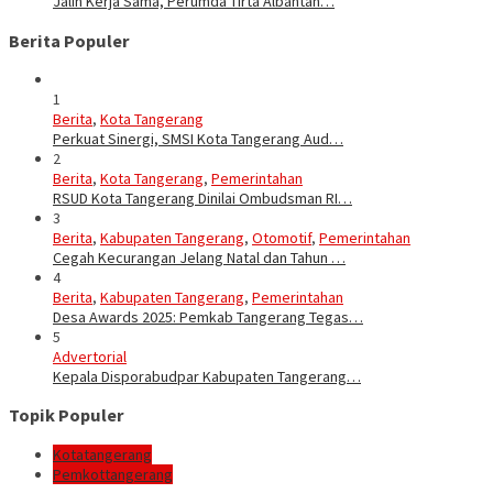
Jalin Kerja Sama, Perumda Tirta Albantan…
Berita Populer
1
Berita
,
Kota Tangerang
Perkuat Sinergi, SMSI Kota Tangerang Aud…
2
Berita
,
Kota Tangerang
,
Pemerintahan
RSUD Kota Tangerang Dinilai Ombudsman RI…
3
Berita
,
Kabupaten Tangerang
,
Otomotif
,
Pemerintahan
Cegah Kecurangan Jelang Natal dan Tahun …
4
Berita
,
Kabupaten Tangerang
,
Pemerintahan
Desa Awards 2025: Pemkab Tangerang Tegas…
5
Advertorial
Kepala Disporabudpar Kabupaten Tangerang…
Topik Populer
Kotatangerang
Pemkottangerang