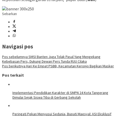
Sebarkan
Navigasi pos
Pos sebelumnya
SMSI Banten Juga Tolak Pasal Yang Mengekang
Kebebasan Pers, Dukung Dewan Pers Tunda RUU Cilaka
Pos berikutnya
Hari Ke Empat PSBB, Kecamatan Keronjo Bagikan Masker
Pos terkait
Implementasi Pendidikan Karakter di SMPN 24 Kota Tangerang
Dimulai Sejak Siswa Tiba di Gerbang Sekolah
Peringati Pekan Menyusui Sedunia, Bupati Maesyal: ASI Eksklusif