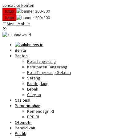
Loncat ke konten
tutup
tutup
Menu Mobile
Berita
Banten
Kota Tangerang
Kabupaten Tangerang
Kota Tangerang Selatan
Serang
Pandeglang
Lebak
Cilegon
Nasional
Pemerintahan
Kemendagri RI
DPD-RI
Otomotif
Pendidikan
Politik