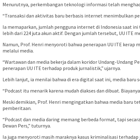
Menurutnya, perkembangan teknologi informasi telah menghad
“Transaksi dan aktivitas baru berbasis internet menimbulkan per
Ia memaparkan, jumlah pengguna internet di Indonesia saat ini
lebih dari 224 juta akun aktif. Dengan jumlah tersebut, UU ITE m
Namun, Prof. Henri menyoroti bahwa penerapan UU ITE kerap me
melalui media.
“Wartawan dan media bekerja dalam koridor Undang-Undang Pers.
penerapan UU ITE terhadap produk jurnalistik,” ujarnya.
Lebih lanjut, ia menilai bahwa di era digital saat ini, media b
“Podcast itu menarik karena mudah diakses dan dibuat. Biayanya 
Meski demikian, Prof. Henri mengingatkan bahwa media baru teta
pemberitaan.
“Podcast dan media daring memang berbeda format, tapi secara
Dewan Pers,” tuturnya.
Ia juga menyoroti masih maraknya kasus kriminalisasi terhadap 