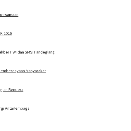
ebersamaan
0K 2026
ekber PWI dan SMSI Pandeglang
 Pemberdayaan Masyarakat
agian Bendera
rgi Antarlembaga