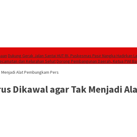
maan
Dukung Gerak Jalan Santai HUT RI, Puskesmas Pasir Nangka Hadirkan 
 Kecamatan dan Kelurahan Sehat
Dorong Pembangunan Daerah, Ketua PWI Ban
Tak Menjadi Alat Pembungkam Pers
arus Dikawal agar Tak Menjadi 