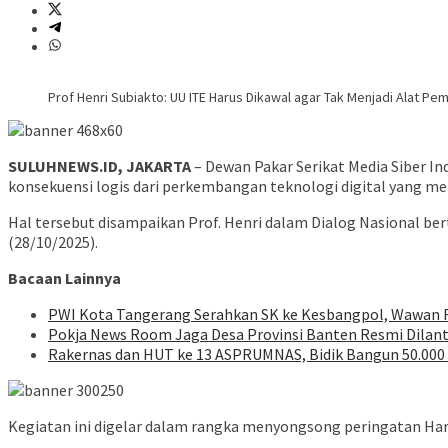
Prof Henri Subiakto: UU ITE Harus Dikawal agar Tak Menjadi Alat 
SULUHNEWS.ID, JAKARTA
– Dewan Pakar Serikat Media Siber I
konsekuensi logis dari perkembangan teknologi digital yang me
Hal tersebut disampaikan Prof. Henri dalam Dialog Nasional be
(28/10/2025).
Bacaan Lainnya
PWI Kota Tangerang Serahkan SK ke Kesbangpol, Wawan Fa
Pokja News Room Jaga Desa Provinsi Banten Resmi Dilan
Rakernas dan HUT ke 13 ASPRUMNAS, Bidik Bangun 50.000
Kegiatan ini digelar dalam rangka menyongsong peringatan Hari