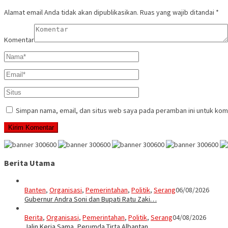
Alamat email Anda tidak akan dipublikasikan.
Ruas yang wajib ditandai
*
Komentar
Simpan nama, email, dan situs web saya pada peramban ini untuk kom
Berita Utama
Banten
,
Organisasi
,
Pemerintahan
,
Politik
,
Serang
06/08/2026
Gubernur Andra Soni dan Bupati Ratu Zaki…
Berita
,
Organisasi
,
Pemerintahan
,
Politik
,
Serang
04/08/2026
Jalin Kerja Sama, Perumda Tirta Albantan…