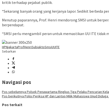
kritik terhadap pejabat publik.
“Sekarang banyak orang yang kerjanya lapor. Sedikit berbeda pe
Menutup paparannya, Prof. Henri mendorong SMSI untuk berpe
berpendapat.
“SMSI perlu mengambil peran untuk memastikan UU ITE tidak 
HPN
jakarta
ProfHenriSubiakto
Smsi
UUITE
Sebarkan
Navigasi pos
Pos sebelumnya
Polsek Penawartama Ringkus Tiga Pelaku Pencurian Kelap
Pos berikutnya
Polisi Periksa HP dan Laptop Milik Mahasiswa Unud Diduga 
Pos terkait