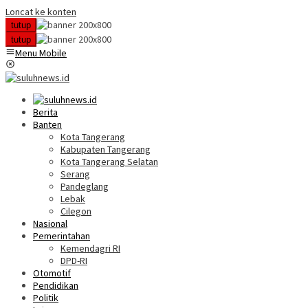
Loncat ke konten
tutup
tutup
Menu Mobile
Berita
Banten
Kota Tangerang
Kabupaten Tangerang
Kota Tangerang Selatan
Serang
Pandeglang
Lebak
Cilegon
Nasional
Pemerintahan
Kemendagri RI
DPD-RI
Otomotif
Pendidikan
Politik