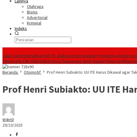
Lainnya
Olahraga
Bisnis
Advertorial
Kriminal
Indeks
Konten Spesial
Jalan Sehat Meriahkan HUT RI, Wabup Intan Ingatkan Pentingnya Kebersa
Tangerang 10K 2026
Dinkes Kota Tangerang Gelar Rapat Pleno Verifikasi
Beranda
Otomotif
Prof Henri Subiakto: UU ITE Harus Dikawal agar 
Prof Henri Subiakto: UU ITE H
W4nt0
29/10/2025