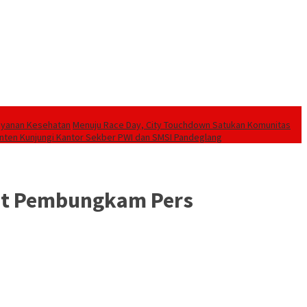
Layanan Kesehatan
Menuju Race Day, City Touchdown Satukan Komunitas
ten Kunjungi Kantor Sekber PWI dan SMSI Pandeglang
Alat Pembungkam Pers