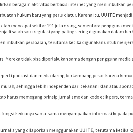
irkan beragam aktivitas berbasis internet yang menimbulkan p
buatan hukum baru yang perlu diatur. Karena itu, UU ITE menjadi p
 telah mencapai sekitar 191 juta orang, sementara pengguna medi
enjadi salah satu regulasi yang paling sering digunakan dalam ber
nimbulkan persoalan, terutama ketika digunakan untuk menjerat 
 Mereka tidak bisa diperlakukan sama dengan pengguna media sosi
aru seperti podcast dan media daring berkembang pesat karena kemu
murah, sehingga lebih independen dari tekanan iklan atau sponsor
p harus memegang prinsip jurnalisme dan kode etik pers, termasu
 fungsi keduanya sama-sama menyampaikan informasi kepada publi
jurnalis yang dilaporkan menggunakan UU ITE, terutama ketika kar