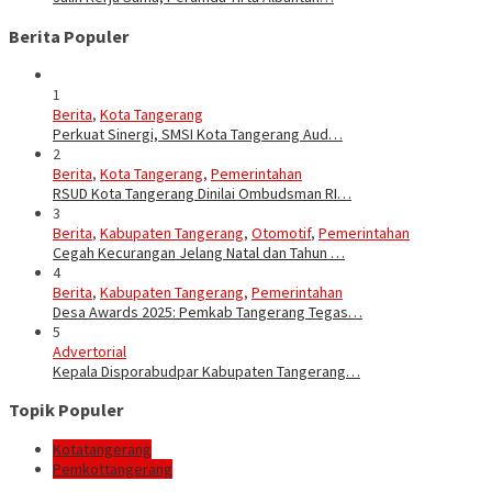
Berita Populer
1
Berita
,
Kota Tangerang
Perkuat Sinergi, SMSI Kota Tangerang Aud…
2
Berita
,
Kota Tangerang
,
Pemerintahan
RSUD Kota Tangerang Dinilai Ombudsman RI…
3
Berita
,
Kabupaten Tangerang
,
Otomotif
,
Pemerintahan
Cegah Kecurangan Jelang Natal dan Tahun …
4
Berita
,
Kabupaten Tangerang
,
Pemerintahan
Desa Awards 2025: Pemkab Tangerang Tegas…
5
Advertorial
Kepala Disporabudpar Kabupaten Tangerang…
Topik Populer
Kotatangerang
Pemkottangerang