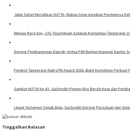
Jalan Sehat Meriahkan HUT RI, Wabup Intan Ingatkan Pentingnya K
Menuju Race Day, City Touchdown Satukan Komunitas Tangerang 1
Dorong Pembangunan Daerah, Ketua PWI Banten Kunjungi Kantor S
Pemkot Tangerang Raih LPM Award 2026, Bukti Komitmen Perkuat
Sambut HUT RI ke-81, Sachrudin Pimpin Aksi Bersih Kota dan Pemb
Lewat Turnamen Sepak Bola, Sachrudin Dorong Persatuan dan Sine
Tinggalkan Balasan