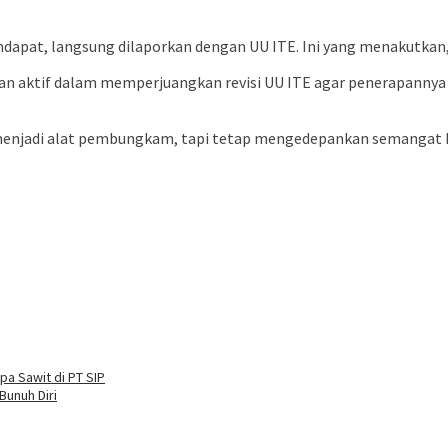
ndapat, langsung dilaporkan dengan UU ITE. Ini yang menakutkan,
ran aktif dalam memperjuangkan revisi UU ITE agar penerapann
menjadi alat pembungkam, tapi tetap mengedepankan semangat k
a Sawit di PT SIP
Bunuh Diri