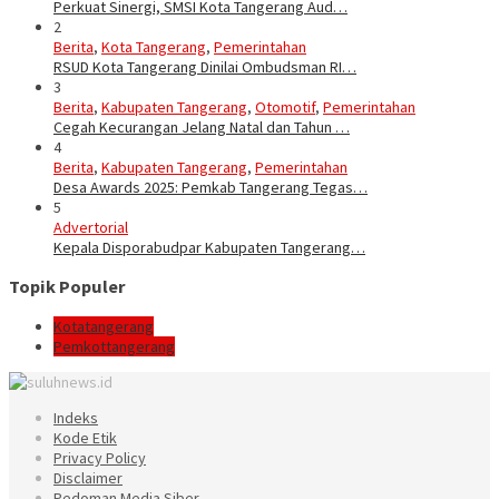
Perkuat Sinergi, SMSI Kota Tangerang Aud…
2
Berita
,
Kota Tangerang
,
Pemerintahan
RSUD Kota Tangerang Dinilai Ombudsman RI…
3
Berita
,
Kabupaten Tangerang
,
Otomotif
,
Pemerintahan
Cegah Kecurangan Jelang Natal dan Tahun …
4
Berita
,
Kabupaten Tangerang
,
Pemerintahan
Desa Awards 2025: Pemkab Tangerang Tegas…
5
Advertorial
Kepala Disporabudpar Kabupaten Tangerang…
Topik Populer
Kotatangerang
Pemkottangerang
Indeks
Kode Etik
Privacy Policy
Disclaimer
Pedoman Media Siber