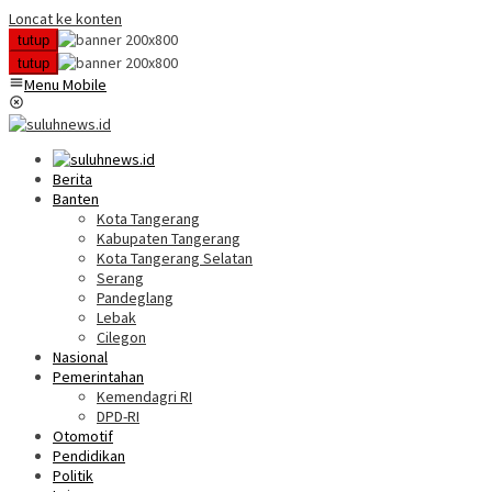
Loncat ke konten
tutup
tutup
Menu Mobile
Berita
Banten
Kota Tangerang
Kabupaten Tangerang
Kota Tangerang Selatan
Serang
Pandeglang
Lebak
Cilegon
Nasional
Pemerintahan
Kemendagri RI
DPD-RI
Otomotif
Pendidikan
Politik