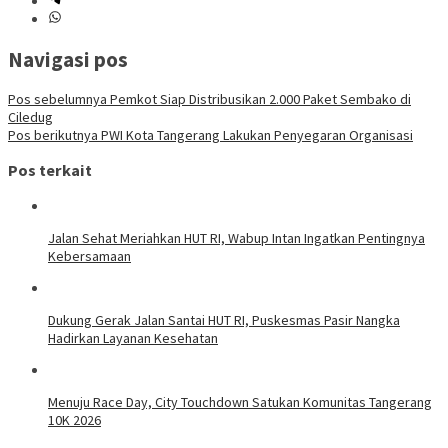
Navigasi pos
Pos sebelumnya
Pemkot Siap Distribusikan 2.000 Paket Sembako di
Ciledug
Pos berikutnya
PWI Kota Tangerang Lakukan Penyegaran Organisasi
Pos terkait
Jalan Sehat Meriahkan HUT RI, Wabup Intan Ingatkan Pentingnya
Kebersamaan
Dukung Gerak Jalan Santai HUT RI, Puskesmas Pasir Nangka
Hadirkan Layanan Kesehatan
Menuju Race Day, City Touchdown Satukan Komunitas Tangerang
10K 2026