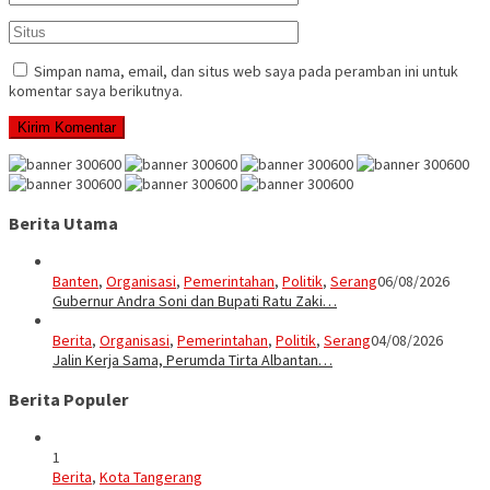
Simpan nama, email, dan situs web saya pada peramban ini untuk
komentar saya berikutnya.
Berita Utama
Banten
,
Organisasi
,
Pemerintahan
,
Politik
,
Serang
06/08/2026
Gubernur Andra Soni dan Bupati Ratu Zaki…
Berita
,
Organisasi
,
Pemerintahan
,
Politik
,
Serang
04/08/2026
Jalin Kerja Sama, Perumda Tirta Albantan…
Berita Populer
1
Berita
,
Kota Tangerang