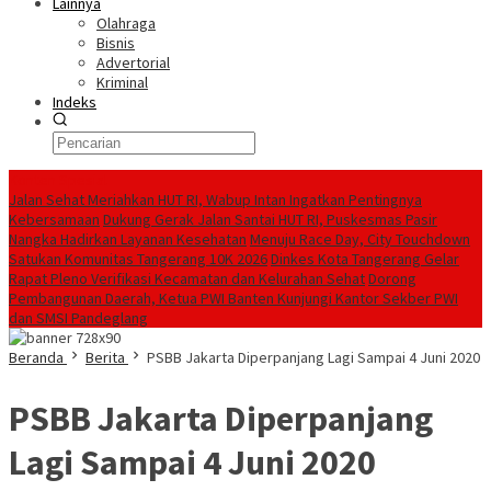
Lainnya
Olahraga
Bisnis
Advertorial
Kriminal
Indeks
Konten Spesial
Jalan Sehat Meriahkan HUT RI, Wabup Intan Ingatkan Pentingnya
Kebersamaan
Dukung Gerak Jalan Santai HUT RI, Puskesmas Pasir
Nangka Hadirkan Layanan Kesehatan
Menuju Race Day, City Touchdown
Satukan Komunitas Tangerang 10K 2026
Dinkes Kota Tangerang Gelar
Rapat Pleno Verifikasi Kecamatan dan Kelurahan Sehat
Dorong
Pembangunan Daerah, Ketua PWI Banten Kunjungi Kantor Sekber PWI
dan SMSI Pandeglang
Beranda
Berita
PSBB Jakarta Diperpanjang Lagi Sampai 4 Juni 2020
PSBB Jakarta Diperpanjang
Lagi Sampai 4 Juni 2020