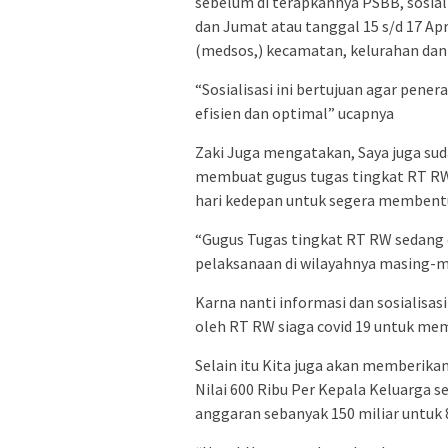
sebelum di terapkannya PSBB, sosiali
dan Jumat atau tanggal 15 s/d 17 Apri
(medsos,) kecamatan, kelurahan dan d
“Sosialisasi ini bertujuan agar pen
efisien dan optimal” ucapnya
Zaki Juga mengatakan, Saya juga su
membuat gugus tugas tingkat RT RW
hari kedepan untuk segera membent
“Gugus Tugas tingkat RT RW sedang 
pelaksanaan di wilayahnya masing-m
Karna nanti informasi dan sosialisas
oleh RT RW siaga covid 19 untuk me
Selain itu Kita juga akan memberika
Nilai 600 Ribu Per Kepala Keluarga 
anggaran sebanyak 150 miliar untuk 