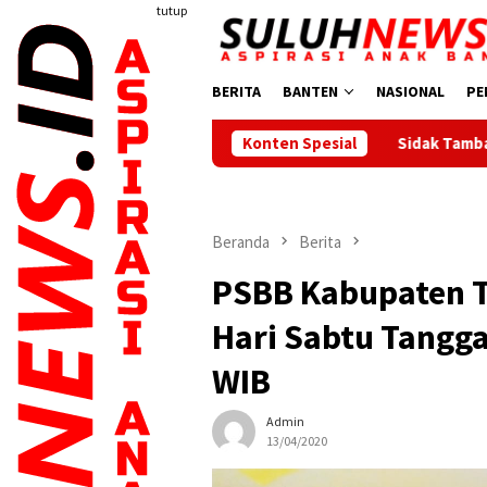
Loncat
tutup
ke
konten
BERITA
BANTEN
NASIONAL
PE
Sidak Tambang di Bojonegara dan Pu
Konten Spesial
Beranda
Berita
PSBB Kabupaten T
Hari Sabtu Tanggal
WIB
Admin
13/04/2020