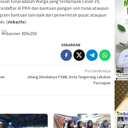
sial tunai adalah Warga yang terdampak Covid-19,
h terdaftar di PKH dan bantuan pangan non tunai ataupun
gram bantuan lain baik dari pemerintah pusat ataupun
i. (
riska/rls
)
SEBARKAN
Pos berikutnya
ban
Jelang Dimulainya PSBB, Kota Tangerang Lakukan
Persiapan