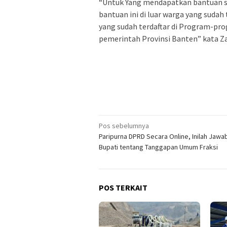
“Untuk Yang mendapatkan bantuan so
bantuan ini di luar warga yang suda
yang sudah terdaftar di Program-pro
pemerintah Provinsi Banten” kata Zak
Navigasi
Pos sebelumnya
Paripurna DPRD Secara Online, Inilah Jawa
pos
Bupati tentang Tanggapan Umum Fraksi
POS TERKAIT