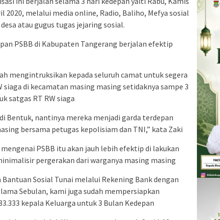
sasi ini berjalan selama 3 hari kedepan yaiti Rabu, Kamis
l 2020, melalui media online, Radio, Baliho, Mefya sosial
esa atau gugus tugas jejaring sosial.
erapan PSBB di Kabupaten Tangerang berjalan efektip
dah mengintruksikan kepada seluruh camat untuk segera
 siaga di kecamatan masing masing setidaknya sampe 3
uk satgas RT RW siaga
di Bentuk, nantinya mereka menjadi garda terdepan
asing bersama petugas kepolisiam dan TNI,” kata Zaki
i mengenai PSBB itu akan jauh lebih efektip di lakukan
minimalisir pergerakan dari warganya masing masing
n Bantuan Sosial Tunai melalui Rekening Bank dengan
selama Sebulan, kami juga sudah mempersiapkan
83.333 kepala Keluarga untuk 3 Bulan Kedepan