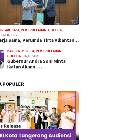
ORGANISASI
,
PEMERINTAHAN
,
POLITIK
,
04/08/2026
Kerja Sama, Perumda Tirta Albantan…
BANTEN
,
BERITA
,
PEMERINTAHAN
,
POLITIK
02/08/2026
Gubernur Andra Soni Minta
Ikatan Alumni …
A POPULER