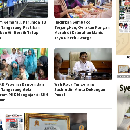
m Kemarau, Perumda TB
Hadirkan Sembako
 Tangerang Pastikan
Terjangkau, Gerakan Pangan
kan Air Bersih Tetap
Murah di Kelurahan Manis
n
Jaya Diserbu Warga
KK Provinsi Banten dan
Wali Kota Tangerang
 Tangerang Gelar
Sachrudin Minta Dukungan
ram PKK Mengajar di SKH
Pusat
uur