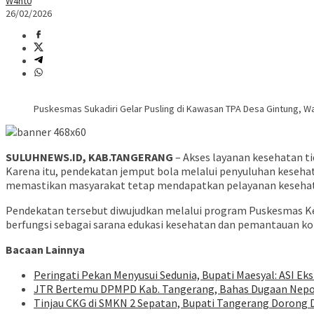
W4nt0
26/02/2026
Puskesmas Sukadiri Gelar Pusling di Kawasan TPA Desa Gintung, Wa
SULUHNEWS.ID, KAB.TANGERANG
– Akses layanan kesehatan ti
Karena itu, pendekatan jemput bola melalui penyuluhan kesehat
memastikan masyarakat tetap mendapatkan pelayanan kesehatan
Pendekatan tersebut diwujudkan melalui program Puskesmas Keli
berfungsi sebagai sarana edukasi kesehatan dan pemantauan ko
Bacaan Lainnya
Peringati Pekan Menyusui Sedunia, Bupati Maesyal: ASI Eks
JTR Bertemu DPMPD Kab. Tangerang, Bahas Dugaan Nepo
Tinjau CKG di SMKN 2 Sepatan, Bupati Tangerang Dorong D