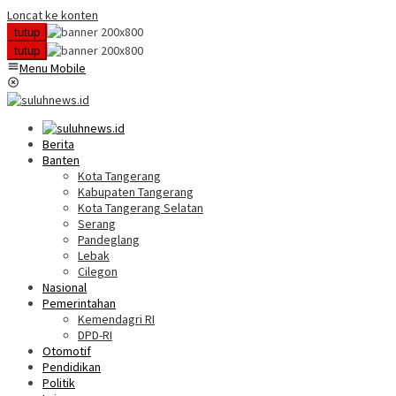
Loncat ke konten
tutup
tutup
Menu Mobile
Berita
Banten
Kota Tangerang
Kabupaten Tangerang
Kota Tangerang Selatan
Serang
Pandeglang
Lebak
Cilegon
Nasional
Pemerintahan
Kemendagri RI
DPD-RI
Otomotif
Pendidikan
Politik