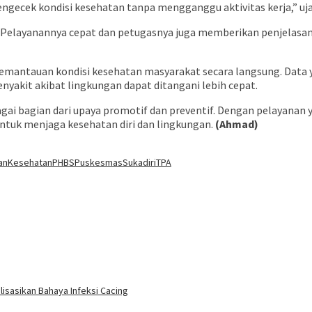
engecek kondisi kesehatan tanpa mengganggu aktivitas kerja,” uja
 “Pelayanannya cepat dan petugasnya juga memberikan penjelasan
emantauan kondisi kesehatan masyarakat secara langsung. Data ya
yakit akibat lingkungan dapat ditangani lebih cepat.
gai bagian dari upaya promotif dan preventif. Dengan pelayanan 
ntuk menjaga kesehatan diri dan lingkungan.
(Ahmad)
anKesehatan
PHBS
PuskesmasSukadiri
TPA
isasikan Bahaya Infeksi Cacing