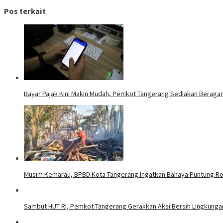
Pos terkait
Bayar Pajak Kini Makin Mudah, Pemkot Tangerang Sediakan Beragam 
Musim Kemarau, BPBD Kota Tangerang Ingatkan Bahaya Puntung R
Sambut HUT RI, Pemkot Tangerang Gerakkan Aksi Bersih Lingkung