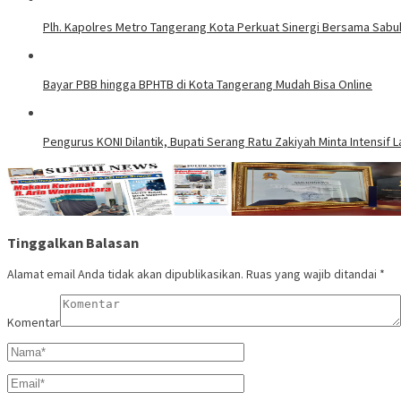
Plh. Kapolres Metro Tangerang Kota Perkuat Sinergi Bersama Sab
Bayar PBB hingga BPHTB di Kota Tangerang Mudah Bisa Online
Pengurus KONI Dilantik, Bupati Serang Ratu Zakiyah Minta Intensif
Tinggalkan Balasan
Alamat email Anda tidak akan dipublikasikan.
Ruas yang wajib ditandai
*
Komentar