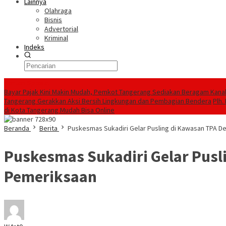
Lainnya
Olahraga
Bisnis
Advertorial
Kriminal
Indeks
Konten Spesial
Bayar Pajak Kini Makin Mudah, Pemkot Tangerang Sediakan Beragam Kanal 
Tangerang Gerakkan Aksi Bersih Lingkungan dan Pembagian Bendera
Plh.
di Kota Tangerang Mudah Bisa Online
Beranda
Berita
Puskesmas Sukadiri Gelar Pusling di Kawasan TPA De
Puskesmas Sukadiri Gelar Pusli
Pemeriksaan