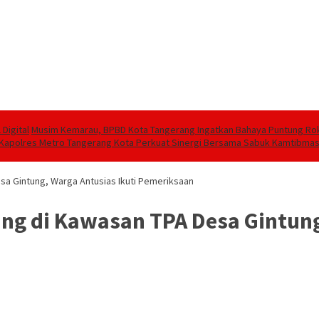
Digital
Musim Kemarau, BPBD Kota Tangerang Ingatkan Bahaya Puntung Ro
 Kapolres Metro Tangerang Kota Perkuat Sinergi Bersama Sabuk Kamtibma
sa Gintung, Warga Antusias Ikuti Pemeriksaan
ng di Kawasan TPA Desa Gintung