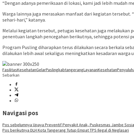
“Dengan adanya pemeriksaan di lokasi, kami jadi lebih mudah m
Warga lainnya juga merasakan manfaat dari kegiatan tersebut.
sehari-hari,” katanya.
Melalui kegiatan tersebut, petugas kesehatan juga melakukan p
penentuan langkah pencegahan berikutnya, sehingga potensi pen
Program Pusling diharapkan terus dilakukan secara berkala seba
dilakukan lebih awal sekaligus meningkatkan kesadaran warga u
FasilitasKesehatan
GelarPasling
kabtangerang
LayananKesehatan
Penyuluh
Sebarkan
Navigasi pos
Pos sebelumnya
Upaya Preventif Penyakit Anak, Puskesmas Jambe Sosial
Pos berikutnya
DLH Kota Tangerang Tutup Empat TPS Ilegal di Neglasari