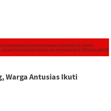
kok dan Botol Bekas Pemicu Kebakaran
Sambut HUT RI, Pemkot
s, Dorong Peran Aktif Masyarakat Jaga Keamanan
Bayar PBB hingga BPHTB
, Warga Antusias Ikuti