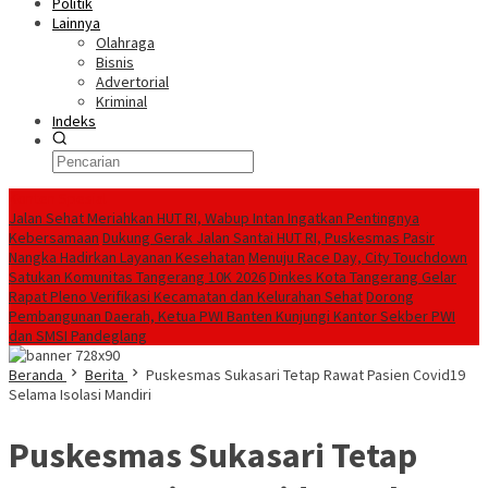
Politik
Lainnya
Olahraga
Bisnis
Advertorial
Kriminal
Indeks
Konten Spesial
Jalan Sehat Meriahkan HUT RI, Wabup Intan Ingatkan Pentingnya
Kebersamaan
Dukung Gerak Jalan Santai HUT RI, Puskesmas Pasir
Nangka Hadirkan Layanan Kesehatan
Menuju Race Day, City Touchdown
Satukan Komunitas Tangerang 10K 2026
Dinkes Kota Tangerang Gelar
Rapat Pleno Verifikasi Kecamatan dan Kelurahan Sehat
Dorong
Pembangunan Daerah, Ketua PWI Banten Kunjungi Kantor Sekber PWI
dan SMSI Pandeglang
Beranda
Berita
Puskesmas Sukasari Tetap Rawat Pasien Covid19
Selama Isolasi Mandiri
Puskesmas Sukasari Tetap