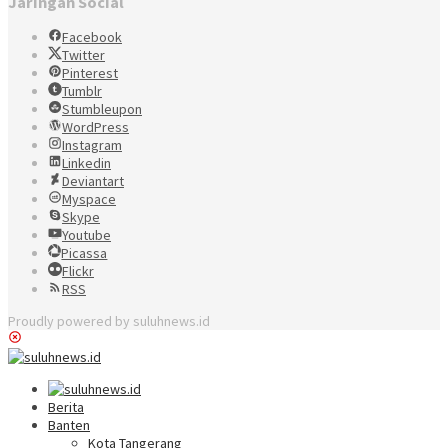
Jaringan Social
Facebook
Twitter
Pinterest
Tumblr
Stumbleupon
WordPress
Instagram
Linkedin
Deviantart
Myspace
Skype
Youtube
Picassa
Flickr
RSS
Proudly powered by suluhnews.id
Berita
Banten
Kota Tangerang