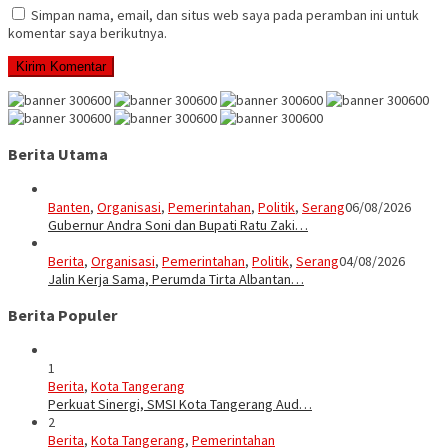
Simpan nama, email, dan situs web saya pada peramban ini untuk
komentar saya berikutnya.
Berita Utama
Banten
,
Organisasi
,
Pemerintahan
,
Politik
,
Serang
06/08/2026
Gubernur Andra Soni dan Bupati Ratu Zaki…
Berita
,
Organisasi
,
Pemerintahan
,
Politik
,
Serang
04/08/2026
Jalin Kerja Sama, Perumda Tirta Albantan…
Berita Populer
1
Berita
,
Kota Tangerang
Perkuat Sinergi, SMSI Kota Tangerang Aud…
2
Berita
,
Kota Tangerang
,
Pemerintahan