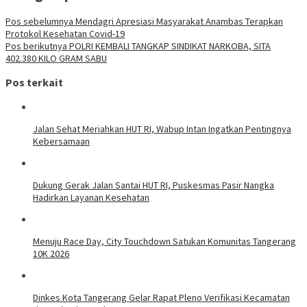
Pos sebelumnya
Mendagri Apresiasi Masyarakat Anambas Terapkan
Protokol Kesehatan Covid-19
Pos berikutnya
POLRI KEMBALI TANGKAP SINDIKAT NARKOBA, SITA
402.380 KILO GRAM SABU
Pos terkait
Jalan Sehat Meriahkan HUT RI, Wabup Intan Ingatkan Pentingnya
Kebersamaan
Dukung Gerak Jalan Santai HUT RI, Puskesmas Pasir Nangka
Hadirkan Layanan Kesehatan
Menuju Race Day, City Touchdown Satukan Komunitas Tangerang
10K 2026
Dinkes Kota Tangerang Gelar Rapat Pleno Verifikasi Kecamatan