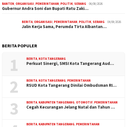
BANTEN
,
ORGANISASI
,
PEMERINTAHAN
,
POLITIK
,
SERANG
06/08/2026
Gubernur Andra Soni dan Bupati Ratu Zaki…
BERITA
,
ORGANISASI
,
PEMERINTAHAN
,
POLITIK
,
SERANG
04/08/2026
Jalin Kerja Sama, Perumda Tirta Albantan…
BERITA POPULER
1
BERITA
,
KOTA TANGERANG
Perkuat Sinergi, SMSI Kota Tangerang Aud…
2
BERITA
,
KOTA TANGERANG
,
PEMERINTAHAN
RSUD Kota Tangerang Dinilai Ombudsman RI…
3
BERITA
,
KABUPATEN TANGERANG
,
OTOMOTIF
,
PEMERINTAHAN
Cegah Kecurangan Jelang Natal dan Tahun …
BERITA
,
KABUPATEN TANGERANG
,
PEMERINTAHAN