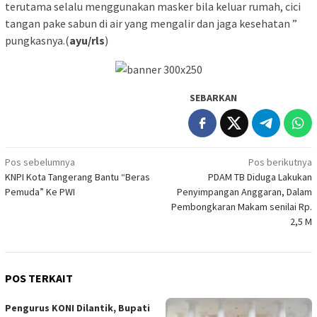
terutama selalu menggunakan masker bila keluar rumah, cici
tangan pake sabun di air yang mengalir dan jaga kesehatan ”
pungkasnya.(
ayu/rls
)
SEBARKAN
Navigasi
Pos sebelumnya
Pos berikutnya
KNPI Kota Tangerang Bantu “Beras
PDAM TB Diduga Lakukan
pos
Pemuda” Ke PWI
Penyimpangan Anggaran, Dalam
Pembongkaran Makam senilai Rp.
2,5 M
POS TERKAIT
Pengurus KONI Dilantik, Bupati