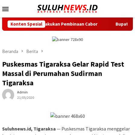
Loncat
Menu
ke
Mobile
konten
ntensif Lakukan Pembinaan Cabor
Konten Spesial
Bupati Serang Lepas 20
Beranda
Berita
Puskesmas Tigaraksa Gelar Rapid Test
Massal di Perumahan Sudirman
Tigaraksa
Admin
21/05/2020
Suluhnews.id, Tigaraksa
— Puskesmas Tigaraksa menggelar