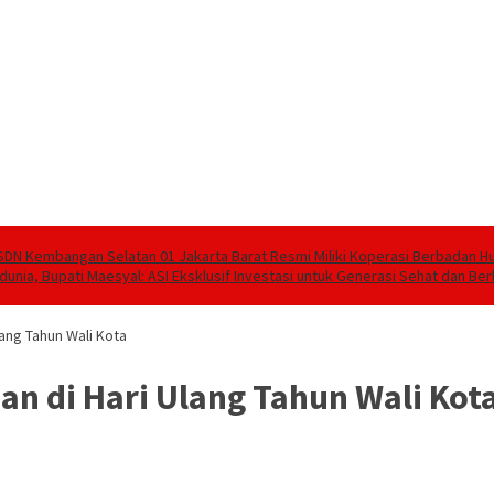
SDN Kembangan Selatan 01 Jakarta Barat Resmi Miliki Koperasi Berbadan 
unia, Bupati Maesyal: ASI Eksklusif Investasi untuk Generasi Sehat dan Ber
lang Tahun Wali Kota
an di Hari Ulang Tahun Wali Kot