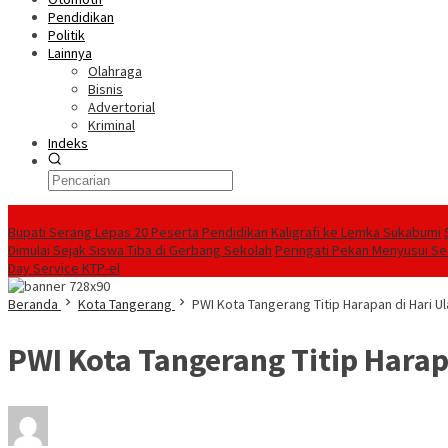
Pendidikan
Politik
Lainnya
Olahraga
Bisnis
Advertorial
Kriminal
Indeks
Konten Spesial
Bupati Serang Lepas 20 Peserta Pendidikan Kaligrafi ke Lemka Sukabumi
Dimulai Sejak Siswa Tiba di Gerbang Sekolah
Peringati Pekan Menyusui Sed
Day Service KTP-el
Beranda
Kota Tangerang
PWI Kota Tangerang Titip Harapan di Hari U
PWI Kota Tangerang Titip Harap