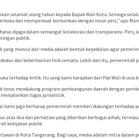
an selamat ulang tahun kepada Bapak Wali Kota. Semoga selalu 
terbuka dan memperkuat komunikasi dengan insan pers,” ujar Mars
rus dijaga dalam semangat kolaborasi dan transparansi. Pers, k
tingan publik.
ik yang muncul dari media adalah bentuk kepedulian agar pemerint
ur dari keberhasilan fisik semata. Lebih dari itu, pemerintah p
terhadap kritik. Itu yang kami harapkan dari Pak Wali di usia ba
k terus mendukung program pembangunan daerah dengan pemberi
menjalankan tugas jurnalistik.
pi kami juga berharap pemerintah memberi dukungan terhadap pe
r atas doa dan perhatian yang diberikan berbagai pihak, termas
ah kebijakan publik.
tawan di Kota Tangerang. Bagi saya, media adalah mitra dalam 