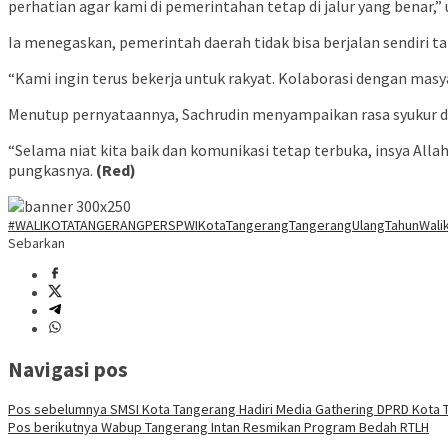
perhatian agar kami di pemerintahan tetap di jalur yang benar,” 
Ia menegaskan, pemerintah daerah tidak bisa berjalan sendiri ta
“Kami ingin terus bekerja untuk rakyat. Kolaborasi dengan masy
Menutup pernyataannya, Sachrudin menyampaikan rasa syukur
“Selama niat kita baik dan komunikasi tetap terbuka, insya All
pungkasnya.
(Red)
#WALIKOTATANGERANG
PERS
PWIKotaTangerang
Tangerang
UlangTahunWali
Sebarkan
Navigasi pos
Pos sebelumnya
SMSI Kota Tangerang Hadiri Media Gathering DPRD Kota 
Pos berikutnya
Wabup Tangerang Intan Resmikan Program Bedah RTLH