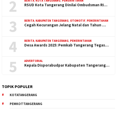
2
BERITA
,
KOTA TANGERANG
,
PEMERINTAHAN
RSUD Kota Tangerang Dinilai Ombudsman RI…
3
BERITA
,
KABUPATEN TANGERANG
,
OTOMOTIF
,
PEMERINTAHAN
Cegah Kecurangan Jelang Natal dan Tahun …
4
BERITA
,
KABUPATEN TANGERANG
,
PEMERINTAHAN
Desa Awards 2025: Pemkab Tangerang Tegas…
5
ADVERTORIAL
Kepala Disporabudpar Kabupaten Tangerang…
TOPIK POPULER
KOTATANGERANG
PEMKOTTANGERANG