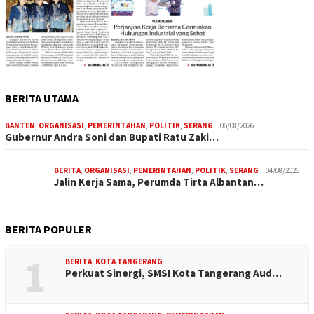
BERITA UTAMA
BANTEN
,
ORGANISASI
,
PEMERINTAHAN
,
POLITIK
,
SERANG
06/08/2026
Gubernur Andra Soni dan Bupati Ratu Zaki…
BERITA
,
ORGANISASI
,
PEMERINTAHAN
,
POLITIK
,
SERANG
04/08/2026
Jalin Kerja Sama, Perumda Tirta Albantan…
BERITA POPULER
1
BERITA
,
KOTA TANGERANG
Perkuat Sinergi, SMSI Kota Tangerang Aud…