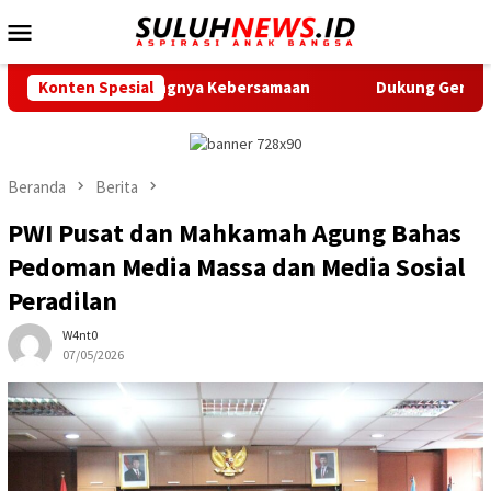
Loncat
Menu
ke
Mobile
konten
n Pentingnya Kebersamaan
Konten Spesial
Dukung Gerak Jalan Santai HU
Beranda
Berita
PWI Pusat dan Mahkamah Agung Bahas
Pedoman Media Massa dan Media Sosial
Peradilan
W4nt0
07/05/2026