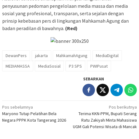
penyusunan pedoman pengelolaan media massa dan media
sosial yang profesional, transparan, serta sejalan dengan
prinsip kebebasan pers di lingkungan Mahkamah Agung dan
badan peradilan di bawahnya.
(Red)
DewanPers
jakarta
MahkamahAgung
MediaDigital
MEDIAMASSA
MediaSosial
P3 SPS
PWIPusat
SEBARKAN
Navigasi
Pos sebelumnya
Pos berikutnya
Maryono Tutup Pelatihan Bela
Terima KKN-PPM, Bupati Serang
pos
Negara PPPK Kota Tangerang 2026
Ratu Zakiyah Minta Mahasiswa
UGM Gali Potensi Wisata di Mancak