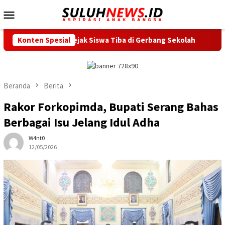
Loncat
Menu
ke
Mobile
konten
lai Sejak Siswa Tiba di Gerbang Sekolah
Konten Spesial
Peringati Pekan
Beranda
Berita
Rakor Forkopimda, Bupati Serang Bahas
Berbagai Isu Jelang Idul Adha
W4nt0
12/05/2026