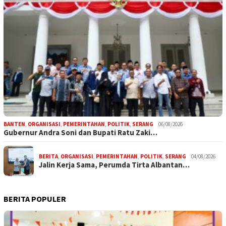
BANTEN
,
ORGANISASI
,
PEMERINTAHAN
,
POLITIK
,
SERANG
06/08/2026
Gubernur Andra Soni dan Bupati Ratu Zaki…
BERITA
,
ORGANISASI
,
PEMERINTAHAN
,
POLITIK
,
SERANG
04/08/2026
Jalin Kerja Sama, Perumda Tirta Albantan…
BERITA POPULER