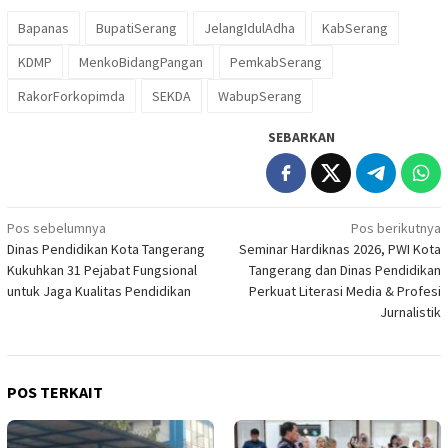
Bapanas
BupatiSerang
JelangIdulAdha
KabSerang
KDMP
MenkoBidangPangan
PemkabSerang
RakorForkopimda
SEKDA
WabupSerang
SEBARKAN
Navigasi
Pos sebelumnya
Pos berikutnya
Dinas Pendidikan Kota Tangerang
Seminar Hardiknas 2026, PWI Kota
pos
Kukuhkan 31 Pejabat Fungsional
Tangerang dan Dinas Pendidikan
untuk Jaga Kualitas Pendidikan
Perkuat Literasi Media & Profesi
Jurnalistik
POS TERKAIT