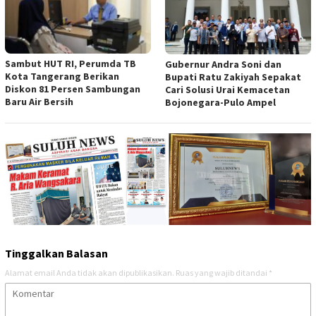
Sambut HUT RI, Perumda TB
Gubernur Andra Soni dan
Kota Tangerang Berikan
Bupati Ratu Zakiyah Sepakat
Diskon 81 Persen Sambungan
Cari Solusi Urai Kemacetan
Baru Air Bersih
Bojonegara-Pulo Ampel
Tinggalkan Balasan
Alamat email Anda tidak akan dipublikasikan.
Ruas yang wajib ditandai
*