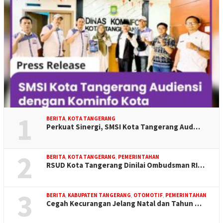
1
BERITA
,
KOTA TANGERANG
Perkuat Sinergi, SMSI Kota Tangerang Aud…
2
BERITA
,
KOTA TANGERANG
,
PEMERINTAHAN
RSUD Kota Tangerang Dinilai Ombudsman RI…
3
BERITA
,
KABUPATEN TANGERANG
,
OTOMOTIF
,
PEMERINTAHAN
Cegah Kecurangan Jelang Natal dan Tahun …