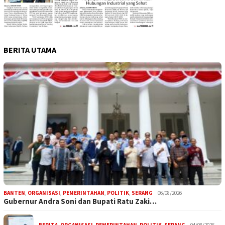
BERITA UTAMA
BANTEN
,
ORGANISASI
,
PEMERINTAHAN
,
POLITIK
,
SERANG
06/08/2026
Gubernur Andra Soni dan Bupati Ratu Zaki…
BERITA
,
ORGANISASI
,
PEMERINTAHAN
,
POLITIK
,
SERANG
04/08/2026