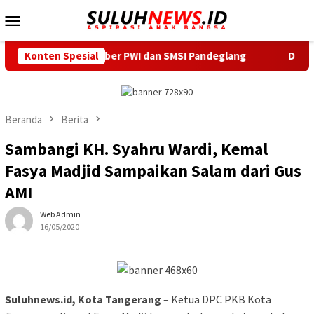
Loncat
Menu
ke
Mobile
konten
Sekber PWI dan SMSI Pandeglang
Konten Spesial
Dilantik Serentak, TP
Beranda
Berita
Sambangi KH. Syahru Wardi, Kemal
Fasya Madjid Sampaikan Salam dari Gus
AMI
Web Admin
16/05/2020
Suluhnews.id, Kota Tangerang
– Ketua DPC PKB Kota