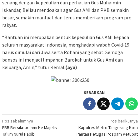
senang dengan kepedulian dan perhatian Gus Muhaimin
Iskandar, Beliau mendoakan agar Gus AMI dan PKB semakin
besar, semakin manfaat dan terus memberikan program pro
rakyat.
“Bantuan ini merupakan bentuk kepedulian Gus AMI kepada
seluruh masyarakat Indonesia, menghadapi wabah Covid‐19
harus dimulai dari Jiwa serta Rohani yang sehat. Semoga
bansos ini menjadi limpahan Barokah untuk Gus Ami dan
keluarga, Amin,” tutur Kemal.
(ayu)
SEBARKAN
Navigasi
Pos sebelumnya
Pos berikutnya
FBB Bersilaturahmi Ke Majelis
Kapolres Metro Tangerang Kota
pos
Ta’lim Nurul Habib
Pantau Petugas Pospam Ketupat