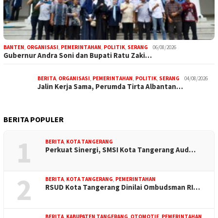
BANTEN
,
ORGANISASI
,
PEMERINTAHAN
,
POLITIK
,
SERANG
06/08/2026
Gubernur Andra Soni dan Bupati Ratu Zaki…
BERITA
,
ORGANISASI
,
PEMERINTAHAN
,
POLITIK
,
SERANG
04/08/2026
Jalin Kerja Sama, Perumda Tirta Albantan…
BERITA POPULER
1
BERITA
,
KOTA TANGERANG
Perkuat Sinergi, SMSI Kota Tangerang Aud…
2
BERITA
,
KOTA TANGERANG
,
PEMERINTAHAN
RSUD Kota Tangerang Dinilai Ombudsman RI…
BERITA
,
KABUPATEN TANGERANG
,
OTOMOTIF
,
PEMERINTAHAN