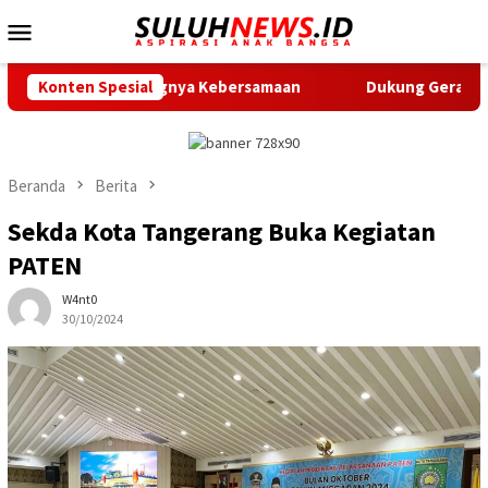
Loncat
Menu
ke
Mobile
konten
Pentingnya Kebersamaan
Konten Spesial
Dukung Gerak Jalan Santai HUT 
Beranda
Berita
Sekda Kota Tangerang Buka Kegiatan
PATEN
W4nt0
30/10/2024