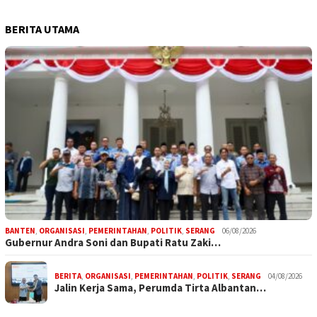
BERITA UTAMA
BANTEN
,
ORGANISASI
,
PEMERINTAHAN
,
POLITIK
,
SERANG
06/08/2026
Gubernur Andra Soni dan Bupati Ratu Zaki…
BERITA
,
ORGANISASI
,
PEMERINTAHAN
,
POLITIK
,
SERANG
04/08/2026
Jalin Kerja Sama, Perumda Tirta Albantan…