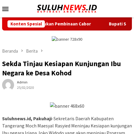
Loncat
Menu
ke
Mobile
konten
if Lakukan Pembinaan Cabor
Konten Spesial
Bupati Serang Lepas 20 Pese
Beranda
Berita
Sekda Tinjau Kesiapan Kunjungan Ibu
Negara ke Desa Kohod
Admin
25/02/2020
Suluhnews.id, Pakuhaji
-Sekretaris Daerah Kabupaten
Tangerang Moch Maesyal Rasyied Meninjau Kesiapan kunjungan
Ibu negara Iriana Joko Widodo yang akan meninjau Program