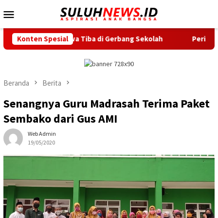
Loncat
Menu
ke
Mobile
konten
iswa Tiba di Gerbang Sekolah
Konten Spesial
Peringati Pekan Menyusui S
Beranda
Berita
Senangnya Guru Madrasah Terima Paket
Sembako dari Gus AMI
Web Admin
19/05/2020