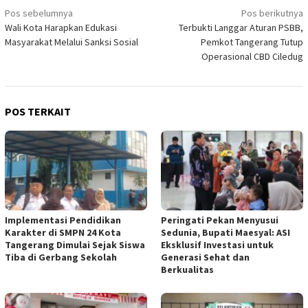
Navigasi
Pos sebelumnya
Pos berikutnya
Wali Kota Harapkan Edukasi
Terbukti Langgar Aturan PSBB,
pos
Masyarakat Melalui Sanksi Sosial
Pemkot Tangerang Tutup
Operasional CBD Ciledug
POS TERKAIT
Implementasi Pendidikan
Peringati Pekan Menyusui
Karakter di SMPN 24 Kota
Sedunia, Bupati Maesyal: ASI
Tangerang Dimulai Sejak Siswa
Eksklusif Investasi untuk
Tiba di Gerbang Sekolah
Generasi Sehat dan
Berkualitas