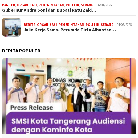
BANTEN
,
ORGANISASI
,
PEMERINTAHAN
,
POLITIK
,
SERANG
06/08/2026
Gubernur Andra Soni dan Bupati Ratu Zaki…
BERITA
,
ORGANISASI
,
PEMERINTAHAN
,
POLITIK
,
SERANG
04/08/2026
Jalin Kerja Sama, Perumda Tirta Albantan…
BERITA POPULER