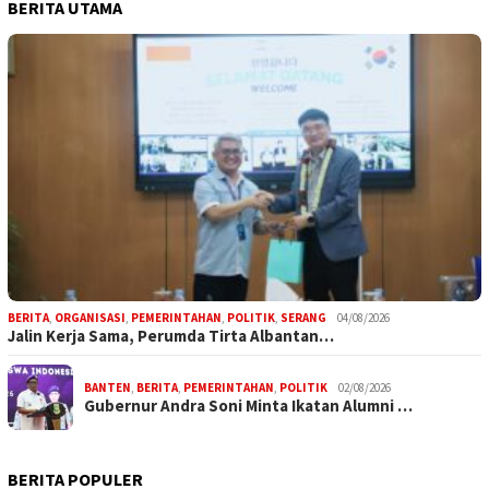
BERITA UTAMA
BERITA
,
ORGANISASI
,
PEMERINTAHAN
,
POLITIK
,
SERANG
04/08/2026
Jalin Kerja Sama, Perumda Tirta Albantan…
BANTEN
,
BERITA
,
PEMERINTAHAN
,
POLITIK
02/08/2026
Gubernur Andra Soni Minta Ikatan Alumni …
BERITA POPULER