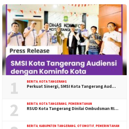
1
BERITA
,
KOTA TANGERANG
Perkuat Sinergi, SMSI Kota Tangerang Aud…
2
BERITA
,
KOTA TANGERANG
,
PEMERINTAHAN
RSUD Kota Tangerang Dinilai Ombudsman RI…
BERITA
,
KABUPATEN TANGERANG
,
OTOMOTIF
,
PEMERINTAHAN