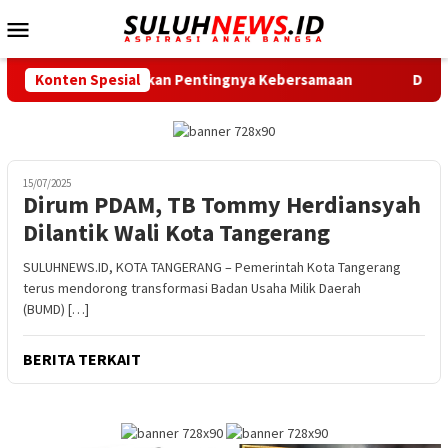
Loncat
Menu
ke
Mobile
konten
an Ingatkan Pentingnya Kebersamaan
Konten Spesial
Dukung Gerak Jalan
15/07/2025
Dirum PDAM, TB Tommy Herdiansyah
Dilantik Wali Kota Tangerang
SULUHNEWS.ID, KOTA TANGERANG – Pemerintah Kota Tangerang
terus mendorong transformasi Badan Usaha Milik Daerah
(BUMD) […]
BERITA TERKAIT