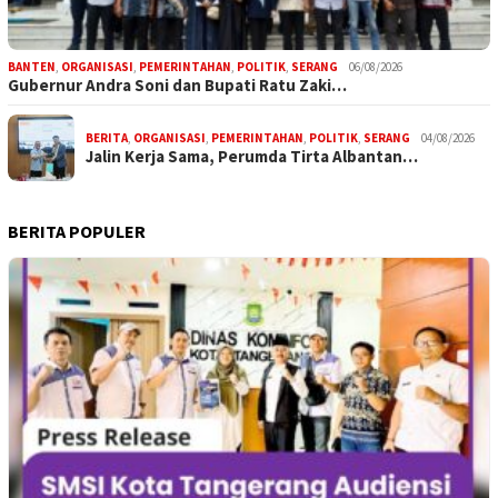
BANTEN
,
ORGANISASI
,
PEMERINTAHAN
,
POLITIK
,
SERANG
06/08/2026
Gubernur Andra Soni dan Bupati Ratu Zaki…
BERITA
,
ORGANISASI
,
PEMERINTAHAN
,
POLITIK
,
SERANG
04/08/2026
Jalin Kerja Sama, Perumda Tirta Albantan…
BERITA POPULER