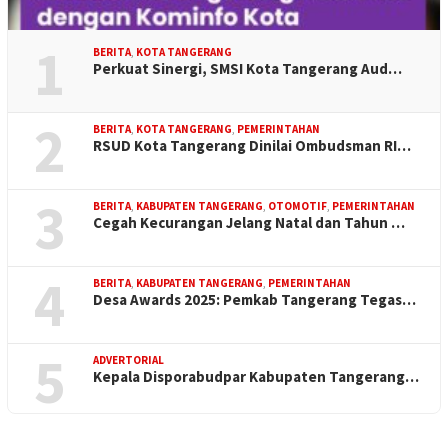
1
BERITA
,
KOTA TANGERANG
Perkuat Sinergi, SMSI Kota Tangerang Aud…
2
BERITA
,
KOTA TANGERANG
,
PEMERINTAHAN
RSUD Kota Tangerang Dinilai Ombudsman RI…
3
BERITA
,
KABUPATEN TANGERANG
,
OTOMOTIF
,
PEMERINTAHAN
Cegah Kecurangan Jelang Natal dan Tahun …
4
BERITA
,
KABUPATEN TANGERANG
,
PEMERINTAHAN
Desa Awards 2025: Pemkab Tangerang Tegas…
5
ADVERTORIAL
Kepala Disporabudpar Kabupaten Tangerang…