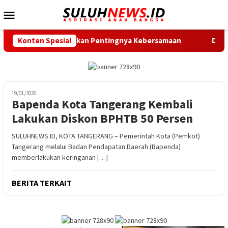
Loncat
Menu
ke
Mobile
konten
p Intan Ingatkan Pentingnya Kebersamaan
Konten Spesial
Dukung Gerak 
19/01/2026
Bapenda Kota Tangerang Kembali
Lakukan Diskon BPHTB 50 Persen
SULUHNEWS.ID, KOTA TANGERANG – Pemerintah Kota (Pemkot)
Tangerang melalui Badan Pendapatan Daerah (Bapenda)
memberlakukan keringanan […]
BERITA TERKAIT