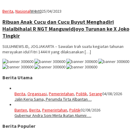
Berita
,
Nasional
W4nt0
25/04/2023
Ribuan Anak Cucu dan Cucu Buyut Menghadiri
Halalbihalal R NGT Manguwidjoyo Turunan ke X Joko
Tingkir
SULUHNEWS.ID, JOGJAKARTA – Sawalan trah suatu kegiatan tahunan
merayakan idul Fitri 1444 H yang dilaksanakan […]
Berita Utama
Berita
,
Organisasi
,
Pemerintahan
,
Politik
,
Serang
04/08/2026
Jalin Kerja Sama, Perumda Tirta Albantan…
Banten
,
Berita
,
Pemerintahan
,
Politik
02/08/2026
Gubernur Andra Soni Minta Ikatan Alumni …
Berita Populer