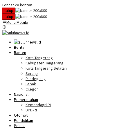
Loncat ke konten
tutup
tutup
Menu Mobile
Berita
Banten
Kota Tangerang
Kabupaten Tangerang
Kota Tangerang Selatan
Serang
Pandeglang
Lebak
Cilegon
Nasional
Pemerintahan
Kemendagri RI
DPD-RI
Otomotif
Pendidikan
Politik