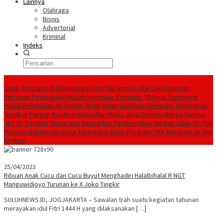
Lainnya
Olahraga
Bisnis
Advertorial
Kriminal
Indeks
Konten Spesial
Sidak Tambang di Bojonegara dan Pulo Ampel, DLH Cek Dokumen
Perizinan Perusahaan
Musim Kemarau, Perumda TB Kota Tangerang
Pastikan Pasokan Air Bersih Tetap Aman
Hadirkan Sembako Terjangkau,
Gerakan Pangan Murah di Kelurahan Manis Jaya Diserbu Warga
Sambut
HUT RI, Pemkot Tangerang Gencarkan Pembersihan Median Jalan
TP PKK
Provinsi Banten dan Kota Tangerang Gelar Program PKK Mengajar di SKH
An Nuur
25/04/2023
Ribuan Anak Cucu dan Cucu Buyut Menghadiri Halalbihalal R NGT
Manguwidjoyo Turunan ke X Joko Tingkir
SULUHNEWS.ID, JOGJAKARTA – Sawalan trah suatu kegiatan tahunan
merayakan idul Fitri 1444 H yang dilaksanakan […]