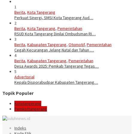
1
Berita
,
Kota Tangerang
Perkuat Sinergi, SMSI Kota Tangerang Aud…
2
Berita
,
Kota Tangerang
,
Pemerintahan
RSUD Kota Tangerang Dinilai Ombudsman RI…
3
Berita
,
Kabupaten Tangerang
,
Otomotif
,
Pemerintahan
Cegah Kecurangan Jelang Natal dan Tahun …
4
Berita
,
Kabupaten Tangerang
,
Pemerintahan
Desa Awards 2025: Pemkab Tangerang Tegas…
5
Advertorial
Kepala Disporabudpar Kabupaten Tangerang…
Topik Populer
Kotatangerang
Pemkottangerang
Indeks
Kode Etik