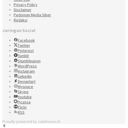
Privacy Policy
Disclaimer
Pedoman Media Siber
Redaksi
Jaringan Social
Facebook
Twitter
Pinterest
Tumblr
Stumbleupon
WordPress
Instagram
Linkedin
Deviantart
Myspace
Skype
Youtube
Picassa
Flickr
RSS
Proudly powered by suluhnews.id