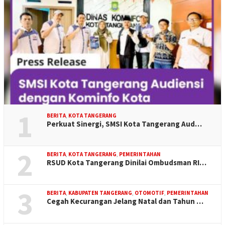
1
BERITA
,
KOTA TANGERANG
Perkuat Sinergi, SMSI Kota Tangerang Aud…
2
BERITA
,
KOTA TANGERANG
,
PEMERINTAHAN
RSUD Kota Tangerang Dinilai Ombudsman RI…
3
BERITA
,
KABUPATEN TANGERANG
,
OTOMOTIF
,
PEMERINTAHAN
Cegah Kecurangan Jelang Natal dan Tahun …