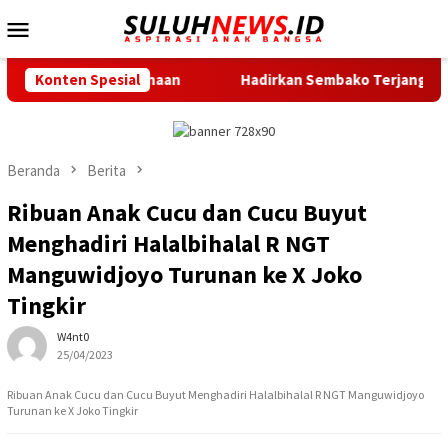
Loncat
Menu
ke
Mobile
konten
 Perusahaan
Konten Spesial
Hadirkan Sembako Terjangkau, Gerakan Pang
Beranda
Berita
Ribuan Anak Cucu dan Cucu Buyut
Menghadiri Halalbihalal R NGT
Manguwidjoyo Turunan ke X Joko
Tingkir
W4nt0
25/04/2023
Ribuan Anak Cucu dan Cucu Buyut Menghadiri Halalbihalal R NGT Manguwidjoyo
Turunan ke X Joko Tingkir