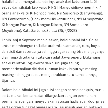
halalbihalal mengatakan dirinya anak dari keturunan ke XI
sebab dari silsilah ke X yaitu R NGT Manguwidjoyo memiliki 7
orang anak yaitu Ki Poncodirodo, NYI Sasrorejo (Banyuwangi),
NYI Pawirotomo, (tidak memiliki keturunan), NYI Atmopawiro,
Ki Mangun Pawiro, Ki Mangun Dikoro, NYI Somoikoro
(Joyoirono). Kata Sartono, Selasa (25/4/2023).
Lebih lanjut Saptono menjelaskan, halalbihalal ini di Gelar
untuk membangun tali silaturahmi antara anak, cucu, buyut
dan cicit dan seterusnya sehingga agar saling bisa menjaganya
disini juga di tularkan tata cara adat Jawa seperti Etika yang
ada di keraton Jogjakarta dan disini juga saling
memperkenalkan diri dari turunan kakek buyutnya masing-
masing sehingga dapat mengakrabkan satu sama lainnya,
Ujarnya.
Dalam halalbihalal ini juga di isi dengan permainan quis, musik
serta makan bersama dan dilanjutkan dengan permainan-
permainan dengan menyediakan ratusan hadiah dan doorprize
serta organ tunggal hingga acara usai masih meriah, katanya.