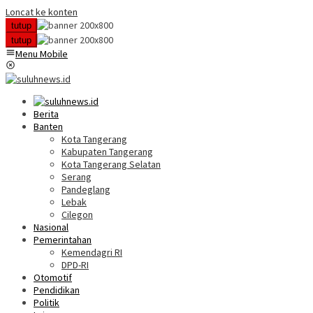
Loncat ke konten
tutup
tutup
Menu Mobile
Berita
Banten
Kota Tangerang
Kabupaten Tangerang
Kota Tangerang Selatan
Serang
Pandeglang
Lebak
Cilegon
Nasional
Pemerintahan
Kemendagri RI
DPD-RI
Otomotif
Pendidikan
Politik