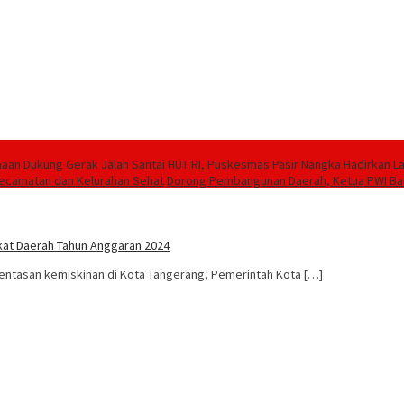
maan
Dukung Gerak Jalan Santai HUT RI, Puskesmas Pasir Nangka Hadirkan 
 Kecamatan dan Kelurahan Sehat
Dorong Pembangunan Daerah, Ketua PWI Ban
kat Daerah Tahun Anggaran 2024
tasan kemiskinan di Kota Tangerang, Pemerintah Kota […]