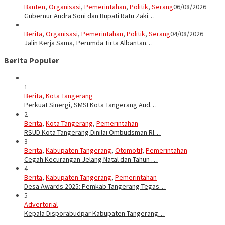
Banten
,
Organisasi
,
Pemerintahan
,
Politik
,
Serang
06/08/2026
Gubernur Andra Soni dan Bupati Ratu Zaki…
Berita
,
Organisasi
,
Pemerintahan
,
Politik
,
Serang
04/08/2026
Jalin Kerja Sama, Perumda Tirta Albantan…
Berita Populer
1
Berita
,
Kota Tangerang
Perkuat Sinergi, SMSI Kota Tangerang Aud…
2
Berita
,
Kota Tangerang
,
Pemerintahan
RSUD Kota Tangerang Dinilai Ombudsman RI…
3
Berita
,
Kabupaten Tangerang
,
Otomotif
,
Pemerintahan
Cegah Kecurangan Jelang Natal dan Tahun …
4
Berita
,
Kabupaten Tangerang
,
Pemerintahan
Desa Awards 2025: Pemkab Tangerang Tegas…
5
Advertorial
Kepala Disporabudpar Kabupaten Tangerang…