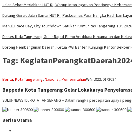
Jalan Sehat Meriahkan HUT RI, Wabup Intan Ingatkan Pentingnya Kebersa
Dukung Gerak Jalan Santai HUT RI, Puskesmas Pasir Nangka Hadirkan Lay
Menuju Race Day, City Touchdown Satukan Komunitas Tangerang 10K 2026
Dinkes Kota Tangerang Gelar Rapat Pleno Verifikasi Kecamatan dan Kelur
Dorong Pembangunan Daerah, Ketua PWI Banten Kunjungi Kantor Sekber 
Tag:
KegiatanPerangkatDaerah202
Berita
,
Kota Tangerang
,
Nasional
,
Pemerintahan
W4nt0
22/01/2024
Bappeda Kota Tangerang Gelar Lokakarya Penyelaras
SULUHNEWS.ID, KOTA TANGERANG – Dalam rangka percepatan upaya pengen
Berita Utama