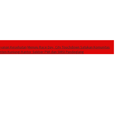
Layanan Kesehatan
Menuju Race Day, City Touchdown Satukan Komunitas
ten Kunjungi Kantor Sekber PWI dan SMSI Pandeglang