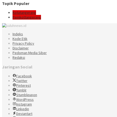
Topik Populer
Kotatangerang
Pemkottangerang
Indeks
Kode Etik
Privacy Policy
Disclaimer
Pedoman Media Siber
Redaksi
Jaringan Social
Facebook
Twitter
Pinterest
Tumblr
Stumbleupon
WordPress
Instagram
Linkedin
Deviantart