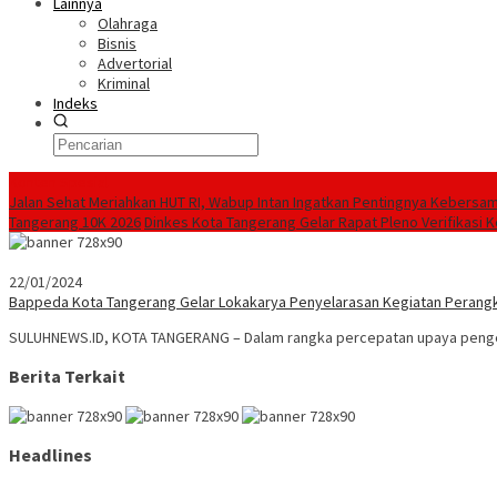
Lainnya
Olahraga
Bisnis
Advertorial
Kriminal
Indeks
Konten Spesial
Jalan Sehat Meriahkan HUT RI, Wabup Intan Ingatkan Pentingnya Kebersa
Tangerang 10K 2026
Dinkes Kota Tangerang Gelar Rapat Pleno Verifikasi
22/01/2024
Bappeda Kota Tangerang Gelar Lokakarya Penyelarasan Kegiatan Perang
SULUHNEWS.ID, KOTA TANGERANG – Dalam rangka percepatan upaya pengen
Berita Terkait
Headlines