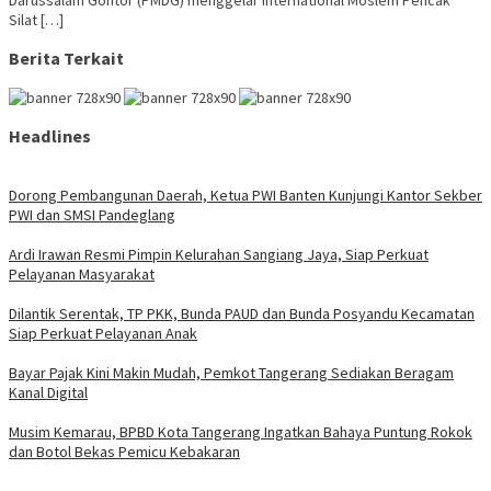
Darussalam Gontor (PMDG) menggelar International Moslem Pencak
Silat […]
Berita Terkait
Headlines
Dorong Pembangunan Daerah, Ketua PWI Banten Kunjungi Kantor Sekber
PWI dan SMSI Pandeglang
Ardi Irawan Resmi Pimpin Kelurahan Sangiang Jaya, Siap Perkuat
Pelayanan Masyarakat
Dilantik Serentak, TP PKK, Bunda PAUD dan Bunda Posyandu Kecamatan
Siap Perkuat Pelayanan Anak
Bayar Pajak Kini Makin Mudah, Pemkot Tangerang Sediakan Beragam
Kanal Digital
Musim Kemarau, BPBD Kota Tangerang Ingatkan Bahaya Puntung Rokok
dan Botol Bekas Pemicu Kebakaran