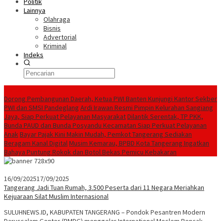
Politik
Lainnya
Olahraga
Bisnis
Advertorial
Kriminal
Indeks
Konten Spesial
Dorong Pembangunan Daerah, Ketua PWI Banten Kunjungi Kantor Sekber
PWI dan SMSI Pandeglang
Ardi Irawan Resmi Pimpin Kelurahan Sangiang
Jaya, Siap Perkuat Pelayanan Masyarakat
Dilantik Serentak, TP PKK,
Bunda PAUD dan Bunda Posyandu Kecamatan Siap Perkuat Pelayanan
Anak
Bayar Pajak Kini Makin Mudah, Pemkot Tangerang Sediakan
Beragam Kanal Digital
Musim Kemarau, BPBD Kota Tangerang Ingatkan
Bahaya Puntung Rokok dan Botol Bekas Pemicu Kebakaran
16/09/2025
17/09/2025
Tangerang Jadi Tuan Rumah, 3.500 Peserta dari 11 Negara Meriahkan
Kejuaraan Silat Muslim Internasional
SULUHNEWS.ID, KABUPATEN TANGERANG – Pondok Pesantren Modern