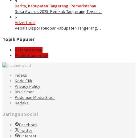
4
Berita
,
Kabupaten Tangerang
,
Pemerintahan
Desa Awards 2025: Pemkab Tangerang Tegas…
5
Advertorial
Kepala Disporabudpar Kabupaten Tangerang…
Topik Populer
Kotatangerang
Pemkottangerang
Indeks
Kode Etik
Privacy Policy
Disclaimer
Pedoman Media Siber
Redaksi
Jaringan Social
Facebook
Twitter
Pinterest