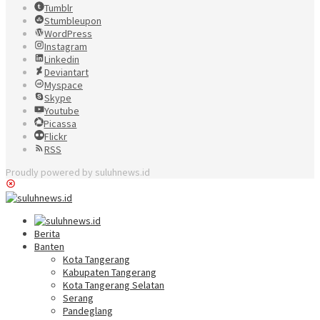
Tumblr
Stumbleupon
WordPress
Instagram
Linkedin
Deviantart
Myspace
Skype
Youtube
Picassa
Flickr
RSS
Proudly powered by suluhnews.id
Berita
Banten
Kota Tangerang
Kabupaten Tangerang
Kota Tangerang Selatan
Serang
Pandeglang