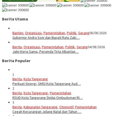
Berita Utama
Banten
,
Organisasi
,
Pemerintahan
,
Politik
,
Serang
06/08/2026
Gubernur Andra Soni dan Bupati Ratu Zaki…
Berita
,
Organisasi
,
Pemerintahan
,
Politik
,
Serang
04/08/2026
Jalin Kerja Sama, Perumda Tirta Albantan…
Berita Populer
1
Berita
,
Kota Tangerang
Perkuat Sinergi, SMSI Kota Tangerang Aud…
2
Berita
,
Kota Tangerang
,
Pemerintahan
RSUD Kota Tangerang Dinilai Ombudsman RI…
3
Berita
,
Kabupaten Tangerang
,
Otomotif
,
Pemerintahan
Cegah Kecurangan Jelang Natal dan Tahun …