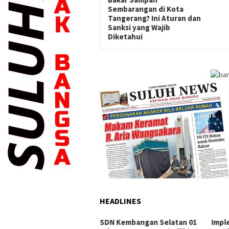
Sembarangan di Kota
Tangerang? Ini Aturan dan
Sanksi yang Wajib
Diketahui
HEADLINES
ati Serang Lepas 20
SDN Kembangan Selatan 01
Impl