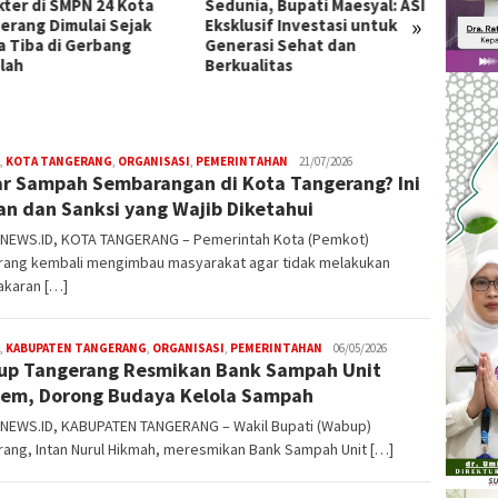
kter di SMPN 24 Kota
Sedunia, Bupati Maesyal: ASI
Cibod
»
erang Dimulai Sejak
Eksklusif Investasi untuk
One Da
a Tiba di Gerbang
Generasi Sehat dan
lah
Berkualitas
,
KOTA TANGERANG
,
ORGANISASI
,
PEMERINTAHAN
W4nt0
21/07/2026
r Sampah Sembarangan di Kota Tangerang? Ini
an dan Sanksi yang Wajib Diketahui
NEWS.ID, KOTA TANGERANG – Pemerintah Kota (Pemkot)
rang kembali mengimbau masyarakat agar tidak melakukan
karan […]
,
KABUPATEN TANGERANG
,
ORGANISASI
,
PEMERINTAHAN
W4nt0
06/05/2026
p Tangerang Resmikan Bank Sampah Unit
em, Dorong Budaya Kelola Sampah
NEWS.ID, KABUPATEN TANGERANG – Wakil Bupati (Wabup)
ang, Intan Nurul Hikmah, meresmikan Bank Sampah Unit […]