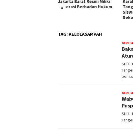
erta Pendidikan Kaligrafi
Jakarta Barat Resmi Miliki
Kara
«
 Lemka Sukabumi
Koperasi Berbadan Hukum
Tang
Sisw
Seko
TAG:
KELOLASAMPAH
BERITA
Baka
Atur
SULUH
Tange
pemba
BERITA
Wabu
Pusp
SULUH
Tanger