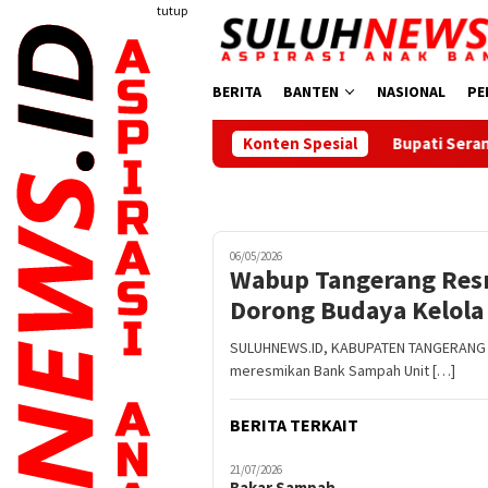
Loncat
tutup
ke
konten
BERITA
BANTEN
NASIONAL
PE
Bupati Serang Lepas 20 Peserta P
Konten Spesial
06/05/2026
Wabup Tangerang Res
Dorong Budaya Kelol
SULUHNEWS.ID, KABUPATEN TANGERANG – W
meresmikan Bank Sampah Unit […]
BERITA TERKAIT
21/07/2026
Bakar Sampah