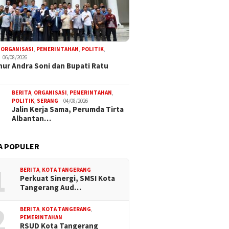
,
ORGANISASI
,
PEMERINTAHAN
,
POLITIK
,
06/08/2026
ur Andra Soni dan Bupati Ratu
BERITA
,
ORGANISASI
,
PEMERINTAHAN
,
POLITIK
,
SERANG
04/08/2026
Jalin Kerja Sama, Perumda Tirta
Albantan…
A POPULER
1
BERITA
,
KOTA TANGERANG
Perkuat Sinergi, SMSI Kota
Tangerang Aud…
2
BERITA
,
KOTA TANGERANG
,
PEMERINTAHAN
RSUD Kota Tangerang