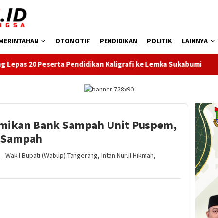
MERINTAHAN
OTOMOTIF
PENDIDIKAN
POLITIK
LAINNYA
endidikan Kaligrafi ke Lemka Sukabumi
SDN Kembangan Se
mikan Bank Sampah Unit Puspem,
a Sampah
akil Bupati (Wabup) Tangerang, Intan Nurul Hikmah,