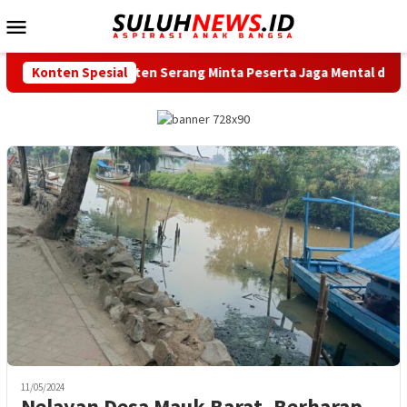
Loncat
Menu
ke
Mobile
konten
a Kabupaten Serang Minta Peserta Jaga Mental dan Fisik
Konten Spesial
11/05/2024
Nelayan Desa Mauk Barat, Berharap