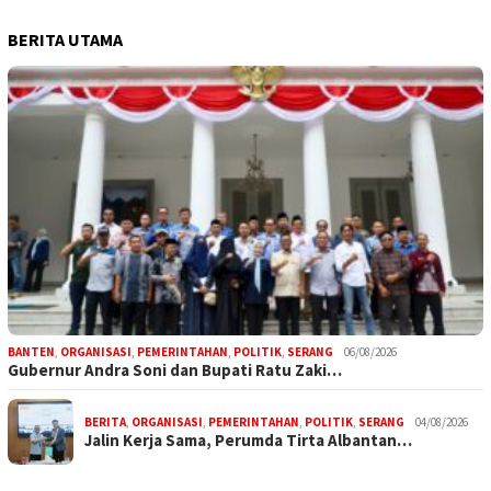
BERITA UTAMA
BANTEN
,
ORGANISASI
,
PEMERINTAHAN
,
POLITIK
,
SERANG
06/08/2026
Gubernur Andra Soni dan Bupati Ratu Zaki…
BERITA
,
ORGANISASI
,
PEMERINTAHAN
,
POLITIK
,
SERANG
04/08/2026
Jalin Kerja Sama, Perumda Tirta Albantan…