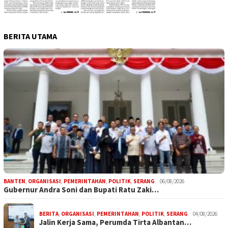
BERITA UTAMA
BANTEN
,
ORGANISASI
,
PEMERINTAHAN
,
POLITIK
,
SERANG
06/08/2026
Gubernur Andra Soni dan Bupati Ratu Zaki…
BERITA
,
ORGANISASI
,
PEMERINTAHAN
,
POLITIK
,
SERANG
04/08/2026
Jalin Kerja Sama, Perumda Tirta Albantan…