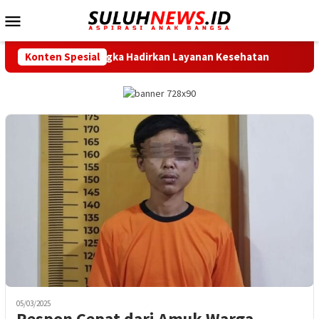
Loncat
Menu
ke
Mobile
konten
 Pasir Nangka Hadirkan Layanan Kesehatan
Konten Spesial
Menuju Race D
05/03/2025
Respon Cepat dari Amuk Warga,