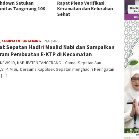
hdown Satukan
Rapat Pleno Verifikasi
Daerah
nitas Tangerang 10K
Kecamatan dan Kelurahan
Kunjun
Sehat
dan S
,
KABUPATEN TANGERANG
W4nt0
21/09/2025
t Sepatan Hadiri Maulid Nabi dan Sampaikan
ram Pembuatan E-KTP di Kecamatan
NEWS.ID, KABUPATEN TANGERANG – Camat Sepatan Aan
,S.IP, M.Si,. bersama Kapolsek Sepatan menghadiri Peringatan
 […]