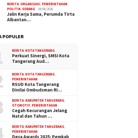
BERITA
,
ORGANISASI
,
PEMERINTAHAN
,
POLITIK
,
SERANG
04/08/2026
Jalin Kerja Sama, Perumda Tirta
Albantan…
A POPULER
1
BERITA
,
KOTA TANGERANG
Perkuat Sinergi, SMSI Kota
Tangerang Aud…
2
BERITA
,
KOTA TANGERANG
,
PEMERINTAHAN
RSUD Kota Tangerang
Dinilai Ombudsman RI…
3
BERITA
,
KABUPATEN TANGERANG
,
OTOMOTIF
,
PEMERINTAHAN
Cegah Kecurangan Jelang
Natal dan Tahun …
4
BERITA
,
KABUPATEN TANGERANG
,
PEMERINTAHAN
Desa Awards 2025: Pemkab