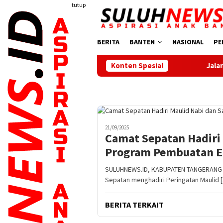
Loncat
tutup
ke
konten
BERITA
BANTEN
NASIONAL
PE
Konten Spesial
Jalan Sehat Meriahkan 
21/09/2025
Camat Sepatan Hadiri
Program Pembuatan E
SULUHNEWS.ID, KABUPATEN TANGERANG – 
Sepatan menghadiri Peringatan Maulid 
BERITA TERKAIT