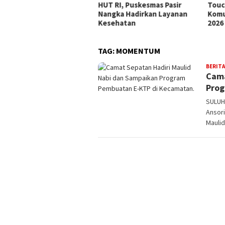
 Wabup Intan Ingatkan
HUT RI, Puskesmas Pasir
Touc
ntingnya Kebersamaan
Nangka Hadirkan Layanan
Komu
Kesehatan
2026
TAG:
MOMENTUM
BERITA
Cama
Prog
SULUH
Ansori
Maulid