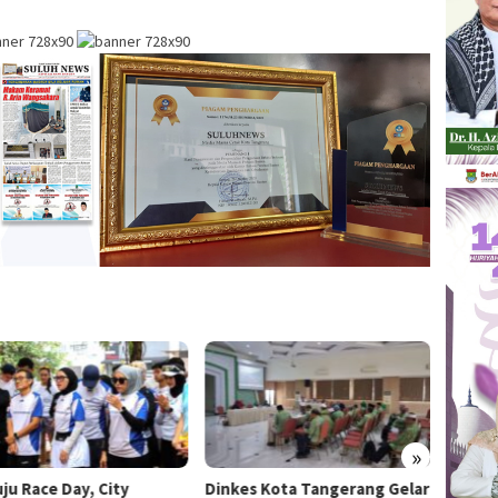
»
ju Race Day, City
Dinkes Kota Tangerang Gelar
Doron