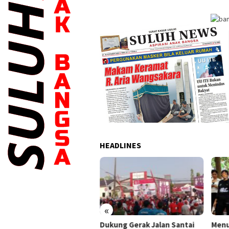
HEADLINES
«
an Sehat Meriahkan HUT
Dukung Gerak Jalan Santai
Menu