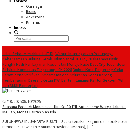
Lainnya
Olahraga
Bisnis
Advertorial
Kriminal
Indeks
Konten Spesial
Jalan Sehat Meriahkan HUT RI, Wabup Intan Ingatkan Pentingnya
Kebersamaan
Dukung Gerak Jalan Santai HUT RI, Puskesmas Pasir
Nangka Hadirkan Layanan Kesehatan
Menuju Race Day, City Touchdown
Satukan Komunitas Tangerang 10K 2026
Dinkes Kota Tangerang Gelar
Rapat Pleno Verifikasi Kecamatan dan Kelurahan Sehat
Dorong
Pembangunan Daerah, Ketua PWI Banten Kunjungi Kantor Sekber PWI
dan SMSI Pandeglang
05/10/2025
06/10/2025
Suasana Padat di Monas saat Hut Ke-80 TNI: Antusiasme Warga Jakarta
Meluap, Monas Lautan Manusia
SULUHNEWS.ID, JAKARTA PUSAT – Suara teriakan kagum dan sorak sorai
memenuhi kawasan Monumen Nasional (Monas), […]