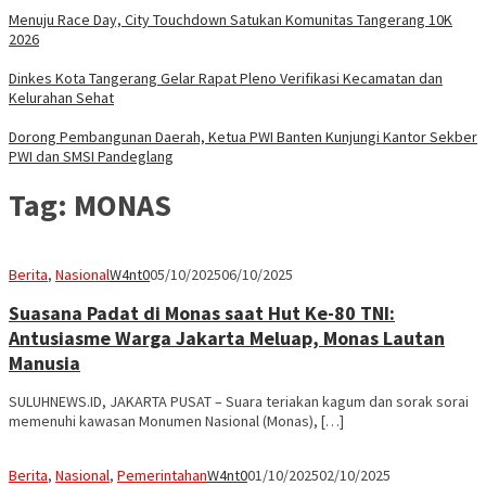
Menuju Race Day, City Touchdown Satukan Komunitas Tangerang 10K
2026
Dinkes Kota Tangerang Gelar Rapat Pleno Verifikasi Kecamatan dan
Kelurahan Sehat
Dorong Pembangunan Daerah, Ketua PWI Banten Kunjungi Kantor Sekber
PWI dan SMSI Pandeglang
Tag:
MONAS
Berita
,
Nasional
W4nt0
05/10/2025
06/10/2025
Suasana Padat di Monas saat Hut Ke-80 TNI:
Antusiasme Warga Jakarta Meluap, Monas Lautan
Manusia
SULUHNEWS.ID, JAKARTA PUSAT – Suara teriakan kagum dan sorak sorai
memenuhi kawasan Monumen Nasional (Monas), […]
Berita
,
Nasional
,
Pemerintahan
W4nt0
01/10/2025
02/10/2025