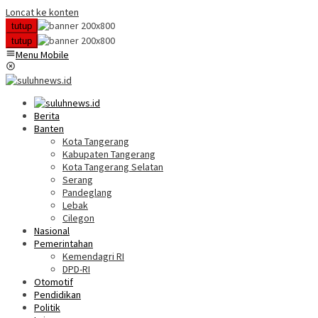
Loncat ke konten
tutup
tutup
Menu Mobile
Berita
Banten
Kota Tangerang
Kabupaten Tangerang
Kota Tangerang Selatan
Serang
Pandeglang
Lebak
Cilegon
Nasional
Pemerintahan
Kemendagri RI
DPD-RI
Otomotif
Pendidikan
Politik