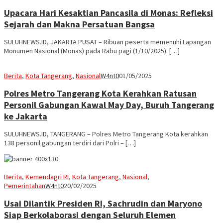
Upacara Hari Kesaktian Pancasila di Monas: Refleksi
Sejarah dan Makna Persatuan Bangsa
SULUHNEWS.ID, JAKARTA PUSAT – Ribuan peserta memenuhi Lapangan
Monumen Nasional (Monas) pada Rabu pagi (1/10/2025). […]
Berita
,
Kota Tangerang
,
Nasional
W4nt0
01/05/2025
Polres Metro Tangerang Kota Kerahkan Ratusan
Personil Gabungan Kawal May Day, Buruh Tangerang
ke Jakarta
SULUHNEWS.ID, TANGERANG – Polres Metro Tangerang Kota kerahkan
138 personil gabungan terdiri dari Polri – […]
Berita
,
Kemendagri RI
,
Kota Tangerang
,
Nasional
,
Pemerintahan
W4nt0
20/02/2025
Usai Dilantik Presiden RI, Sachrudin dan Maryono
Siap Berkolaborasi dengan Seluruh Elemen