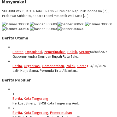
Masyarakat
SULUHNEWS.ID, KOTA TANGERANG – Presiden Republik Indonesia (RI),
Prabowo Subianto, secara resmi melantik Wali Kota […]
Berita Utama
Banten
,
Organisasi
,
Pemerintahan
,
Politik
,
Serang
06/08/2026
Gubernur Andra Soni dan Bupati Ratu Zaki…
Berita
,
Organisasi
,
Pemerintahan
,
Politik
,
Serang
04/08/2026
Jalin Kerja Sama, Perumda Tirta Albantan…
Berita Populer
1
Berita
,
Kota Tangerang
Perkuat Sinergi, SMSI Kota Tangerang Aud…
2
Berita
,
Kota Tangerang
,
Pemerintahan