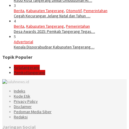
RSUD Kota Tangerang Dinilai Ombudsman RI…
3
Berita
,
Kabupaten Tangerang
,
Otomotif
,
Pemerintahan
Cegah Kecurangan Jelang Natal dan Tahun …
4
Berita
,
Kabupaten Tangerang
,
Pemerintahan
Desa Awards 2025: Pemkab Tangerang Tegas…
5
Advertorial
Kepala Disporabudpar Kabupaten Tangerang…
Topik Populer
Kotatangerang
Pemkottangerang
Indeks
Kode Etik
Privacy Policy
Disclaimer
Pedoman Media Siber
Redaksi
Jaringan Social