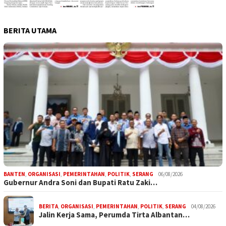
BERITA UTAMA
BANTEN
,
ORGANISASI
,
PEMERINTAHAN
,
POLITIK
,
SERANG
06/08/2026
Gubernur Andra Soni dan Bupati Ratu Zaki…
BERITA
,
ORGANISASI
,
PEMERINTAHAN
,
POLITIK
,
SERANG
04/08/2026
Jalin Kerja Sama, Perumda Tirta Albantan…