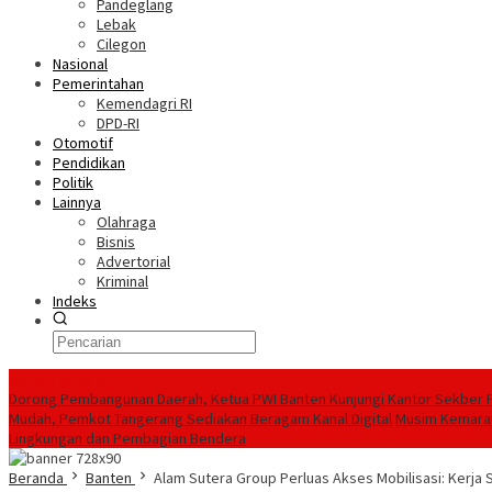
Pandeglang
Lebak
Cilegon
Nasional
Pemerintahan
Kemendagri RI
DPD-RI
Otomotif
Pendidikan
Politik
Lainnya
Olahraga
Bisnis
Advertorial
Kriminal
Indeks
Konten Spesial
Dorong Pembangunan Daerah, Ketua PWI Banten Kunjungi Kantor Sekber 
Mudah, Pemkot Tangerang Sediakan Beragam Kanal Digital
Musim Kemarau
Lingkungan dan Pembagian Bendera
Beranda
Banten
Alam Sutera Group Perluas Akses Mobilisasi: Kerja