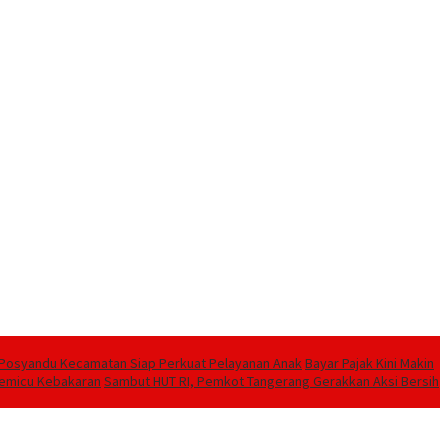
a Posyandu Kecamatan Siap Perkuat Pelayanan Anak
Bayar Pajak Kini Makin
Pemicu Kebakaran
Sambut HUT RI, Pemkot Tangerang Gerakkan Aksi Bersih