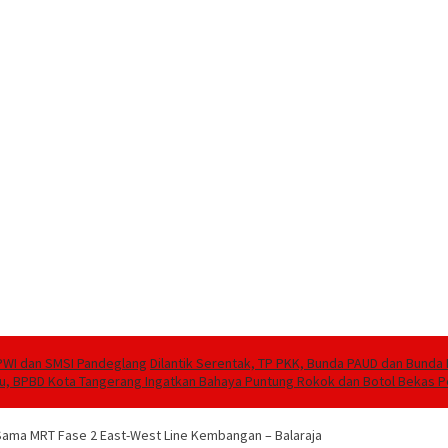
PWI dan SMSI Pandeglang
Dilantik Serentak, TP PKK, Bunda PAUD dan Bund
, BPBD Kota Tangerang Ingatkan Bahaya Puntung Rokok dan Botol Bekas 
 Sama MRT Fase 2 East-West Line Kembangan – Balaraja