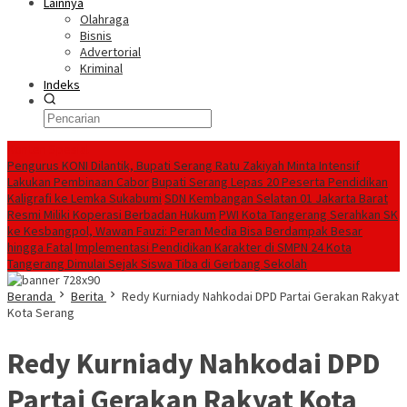
Lainnya
Olahraga
Bisnis
Advertorial
Kriminal
Indeks
Konten Spesial
Pengurus KONI Dilantik, Bupati Serang Ratu Zakiyah Minta Intensif
Lakukan Pembinaan Cabor
Bupati Serang Lepas 20 Peserta Pendidikan
Kaligrafi ke Lemka Sukabumi
SDN Kembangan Selatan 01 Jakarta Barat
Resmi Miliki Koperasi Berbadan Hukum
PWI Kota Tangerang Serahkan SK
ke Kesbangpol, Wawan Fauzi: Peran Media Bisa Berdampak Besar
hingga Fatal
Implementasi Pendidikan Karakter di SMPN 24 Kota
Tangerang Dimulai Sejak Siswa Tiba di Gerbang Sekolah
Beranda
Berita
Redy Kurniady Nahkodai DPD Partai Gerakan Rakyat
Kota Serang
Redy Kurniady Nahkodai DPD
Partai Gerakan Rakyat Kota