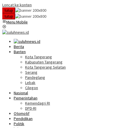
Loncat ke konten
tutup
tutup
Menu Mobile
Berita
Banten
Kota Tangerang
Kabupaten Tangerang
Kota Tangerang Selatan
Serang
Pandeglang
Lebak
Cilegon
Nasional
Pemerintahan
Kemendagri RI
DPD-RI
Otomotif
Pendidikan
Politik