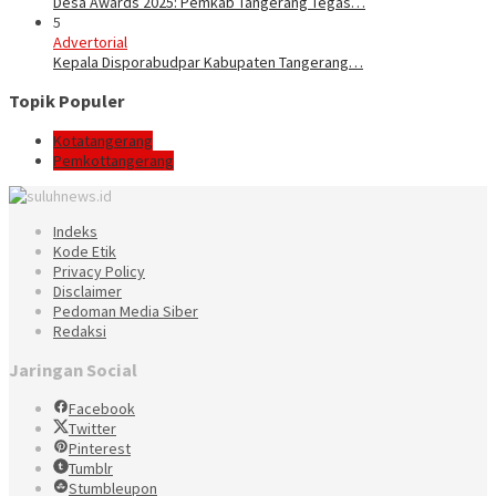
Desa Awards 2025: Pemkab Tangerang Tegas…
5
Advertorial
Kepala Disporabudpar Kabupaten Tangerang…
Topik Populer
Kotatangerang
Pemkottangerang
Indeks
Kode Etik
Privacy Policy
Disclaimer
Pedoman Media Siber
Redaksi
Jaringan Social
Facebook
Twitter
Pinterest
Tumblr
Stumbleupon