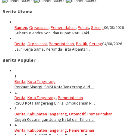
Berita Utama
Banten
,
Organisasi
,
Pemerintahan
,
Politik
,
Serang
06/08/2026
Gubernur Andra Soni dan Bupati Ratu Zaki…
Berita
,
Organisasi
,
Pemerintahan
,
Politik
,
Serang
04/08/2026
Jalin Kerja Sama, Perumda Tirta Albantan…
Berita Populer
1
Berita
,
Kota Tangerang
Perkuat Sinergi, SMSI Kota Tangerang Aud…
2
Berita
,
Kota Tangerang
,
Pemerintahan
RSUD Kota Tangerang Dinilai Ombudsman RI…
3
Berita
,
Kabupaten Tangerang
,
Otomotif
,
Pemerintahan
Cegah Kecurangan Jelang Natal dan Tahun …
4
Berita
,
Kabupaten Tangerang
,
Pemerintahan