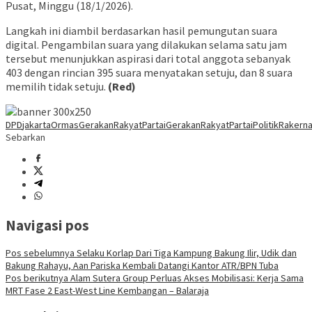
Pusat, Minggu (18/1/2026).
Langkah ini diambil berdasarkan hasil pemungutan suara
digital. Pengambilan suara yang dilakukan selama satu jam
tersebut menunjukkan aspirasi dari total anggota sebanyak
403 dengan rincian 395 suara menyatakan setuju, dan 8 suara
memilih tidak setuju.
(Red)
DPD
jakarta
OrmasGerakanRakyat
PartaiGerakanRakyat
PartaiPolitik
Rakern
Sebarkan
Navigasi pos
Pos sebelumnya
Selaku Korlap Dari Tiga Kampung Bakung Ilir, Udik dan
Bakung Rahayu, Aan Pariska Kembali Datangi Kantor ATR/BPN Tuba
Pos berikutnya
Alam Sutera Group Perluas Akses Mobilisasi: Kerja Sama
MRT Fase 2 East-West Line Kembangan – Balaraja