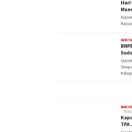
Hari
Maes
SULUH
Rasyi
BERITA
BNPB
Suda
SULUH
Tempa
Kabup
BANTE
07/07
Kapo
TPA 