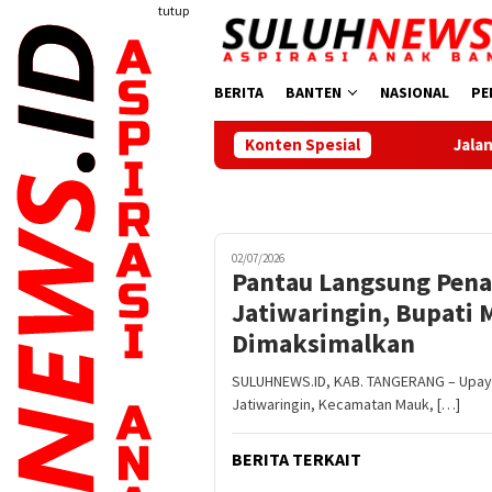
Loncat
tutup
ke
konten
BERITA
BANTEN
NASIONAL
PE
Konten Spesial
Jalan Sehat Meriahkan HU
02/07/2026
Pantau Langsung Pen
Jatiwaringin, Bupati
Dimaksimalkan
SULUHNEWS.ID, KAB. TANGERANG – Upay
Jatiwaringin, Kecamatan Mauk, […]
BERITA TERKAIT