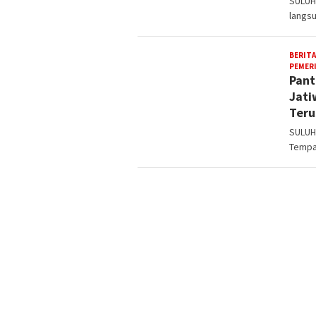
SULUH
langs
BERITA
PEMER
Pant
Jati
Teru
SULUH
Tempa