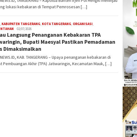
NEWS.ID, TANGERANG – Kapolda Banten Irjen Pol Hengki meninjau
ung lokasi kebakaran di Tempat Pemrosesan […]
,
KABUPATEN TANGERANG
,
KOTA TANGERANG
,
ORGANISASI
,
INTAHAN
W4nt0
02/07/2026
au Langsung Penanganan Kebakaran TPA
waringin, Bupati Maesyal Pastikan Pemadaman
s Dimaksimalkan
NEWS.ID, KAB. TANGERANG – Upaya penanganan kebakaran di
t Pembuangan Akhir (TPA) Jatiwaringin, Kecamatan Mauk, […]