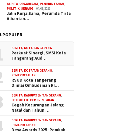
BERITA
,
ORGANISASI
,
PEMERINTAHAN
,
POLITIK
,
SERANG
04/08/2026
Jalin Kerja Sama, Perumda Tirta
Albantan…
A POPULER
1
BERITA
,
KOTA TANGERANG
Perkuat Sinergi, SMSI Kota
Tangerang Aud…
2
BERITA
,
KOTA TANGERANG
,
PEMERINTAHAN
RSUD Kota Tangerang
Dinilai Ombudsman RI…
3
BERITA
,
KABUPATEN TANGERANG
,
OTOMOTIF
,
PEMERINTAHAN
Cegah Kecurangan Jelang
Natal dan Tahun …
4
BERITA
,
KABUPATEN TANGERANG
,
PEMERINTAHAN
Desa Awards 2025: Pemkab