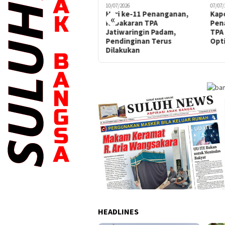
08/07/2026
10/07/2026
07/07/
Hari ke-9 Penanganan TPA
Hari ke-11 Penanganan,
Kap
«
Jatiwaringin, Bupati
Kebakaran TPA
Pen
Maesyal Pimpin Doa
Jatiwaringin Padam,
TPA 
Bersama Tim dan Relawan
Pendinginan Terus
Opt
Dilakukan
HEADLINES