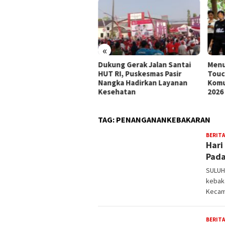
«
an Sehat Meriahkan HUT
Dukung Gerak Jalan Santai
Menu
 Wabup Intan Ingatkan
HUT RI, Puskesmas Pasir
Touc
ntingnya Kebersamaan
Nangka Hadirkan Layanan
Komu
Kesehatan
2026
TAG:
PENANGANANKEBAKARAN
BERITA
Hari
Pada
SULUH
kebak
Kecam
BERITA