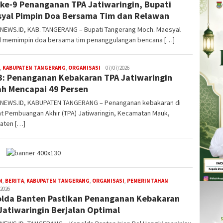
 ke-9 Penanganan TPA Jatiwaringin, Bupati
yal Pimpin Doa Bersama Tim dan Relawan
NEWS.ID, KAB. TANGERANG – Bupati Tangerang Moch. Maesyal
d memimpin doa bersama tim penanggulangan bencana […]
,
KABUPATEN TANGERANG
,
ORGANISASI
W4nt0
07/07/2026
: Penanganan Kebakaran TPA Jatiwaringin
h Mencapai 49 Persen
NEWS.ID, KABUPATEN TANGERANG – Penanganan kebakaran di
t Pembuangan Akhir (TPA) Jatiwaringin, Kecamatan Mauk,
aten […]
N
,
BERITA
,
KABUPATEN TANGERANG
,
ORGANISASI
,
PEMERINTAHAN
W4nt0
/2026
lda Banten Pastikan Penanganan Kebakaran
Jatiwaringin Berjalan Optimal