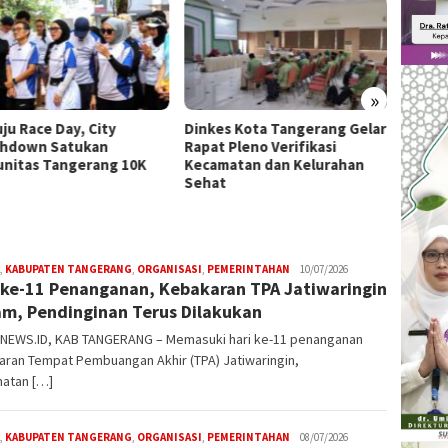
»
ju Race Day, City
Dinkes Kota Tangerang Gelar
Doron
hdown Satukan
Rapat Pleno Verifikasi
Daerah
nitas Tangerang 10K
Kecamatan dan Kelurahan
Kunjun
Sehat
dan S
,
KABUPATEN TANGERANG
,
ORGANISASI
,
PEMERINTAHAN
W4nt0
10/07/2026
 ke-11 Penanganan, Kebakaran TPA Jatiwaringin
m, Pendinginan Terus Dilakukan
NEWS.ID, KAB TANGERANG – Memasuki hari ke-11 penanganan
aran Tempat Pembuangan Akhir (TPA) Jatiwaringin,
atan […]
,
KABUPATEN TANGERANG
,
ORGANISASI
,
PEMERINTAHAN
W4nt0
08/07/2026