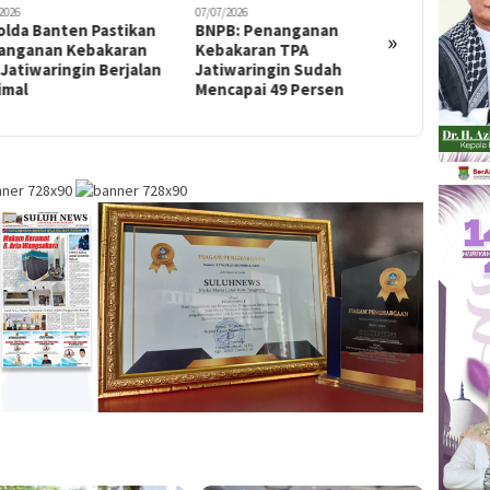
2026
07/07/2026
08/07/2026
olda Banten Pastikan
BNPB: Penanganan
Hari ke-
»
anganan Kebakaran
Kebakaran TPA
Jatiwari
Jatiwaringin Berjalan
Jatiwaringin Sudah
Maesyal 
imal
Mencapai 49 Persen
Bersama